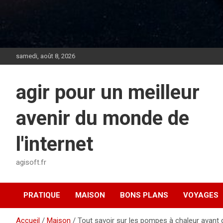
samedi, août 8, 2026
agir pour un meilleur
avenir du monde de
l'internet
agisoft.fr
PRATIQUE
MAISON
BONS PLANS
VOYAGES
Accueil
Maison
Tout savoir sur les pompes à chaleur avant 