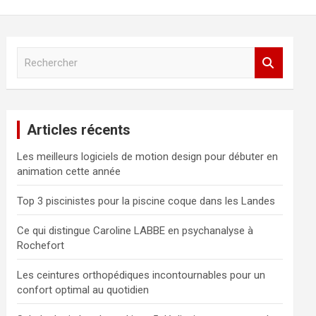
R
e
c
h
e
Articles récents
r
c
Les meilleurs logiciels de motion design pour débuter en
h
animation cette année
e
r
Top 3 piscinistes pour la piscine coque dans les Landes
Ce qui distingue Caroline LABBE en psychanalyse à
Rochefort
Les ceintures orthopédiques incontournables pour un
confort optimal au quotidien