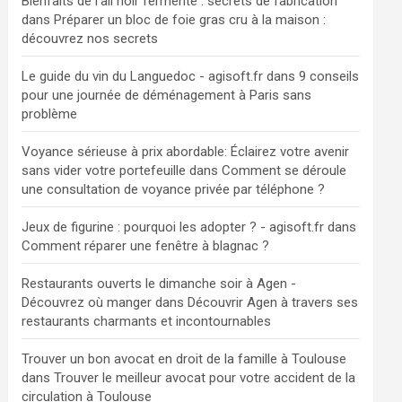
Bienfaits de l'ail noir fermenté : secrets de fabrication
dans
Préparer un bloc de foie gras cru à la maison :
découvrez nos secrets
Le guide du vin du Languedoc - agisoft.fr
dans
9 conseils
pour une journée de déménagement à Paris sans
problème
Voyance sérieuse à prix abordable: Éclairez votre avenir
sans vider votre portefeuille
dans
Comment se déroule
une consultation de voyance privée par téléphone ?
Jeux de figurine : pourquoi les adopter ? - agisoft.fr
dans
Comment réparer une fenêtre à blagnac ?
Restaurants ouverts le dimanche soir à Agen -
Découvrez où manger
dans
Découvrir Agen à travers ses
restaurants charmants et incontournables
Trouver un bon avocat en droit de la famille à Toulouse
dans
Trouver le meilleur avocat pour votre accident de la
circulation à Toulouse