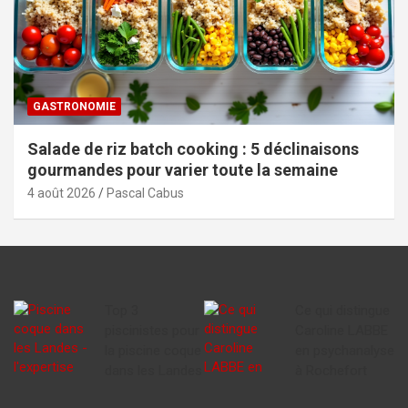
GASTRONOMIE
Salade de riz batch cooking : 5 déclinaisons
gourmandes pour varier toute la semaine
4 août 2026
Pascal Cabus
Top 3
Ce qui distingue
piscinistes pour
Caroline LABBE
la piscine coque
en psychanalyse
dans les Landes
à Rochefort