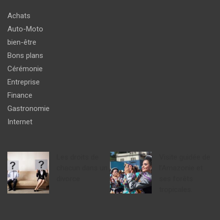
Achats
Auto-Moto
bien-être
Bons plans
Cérémonie
Entreprise
Finance
Gastronomie
Internet
Les droits de
Visite guidée de
chacun dans un
l’Amazonie et
divorce
ses forêts
tropicales.