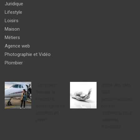
Juridique
Lifestyle
Loisirs
Maison
Métiers
Agence web
Photographie et Vidéo
Plombier
Comment
Utilité des clés
trouver la
USB
meilleure
personnalisées
compagnie de
pour le
location jet
marketing pour
privé?
cabinets
d’avocats