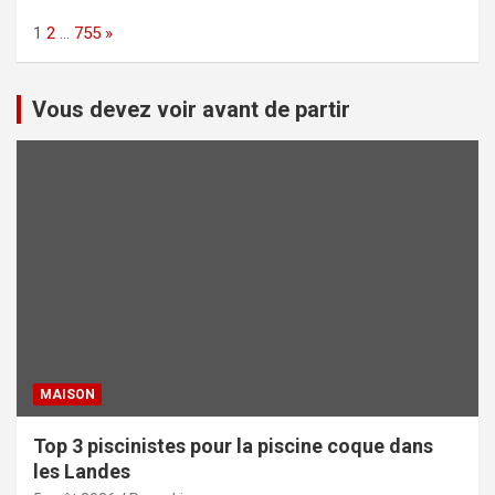
Page:
Next
1
2
…
755
»
Vous devez voir avant de partir
MAISON
Top 3 piscinistes pour la piscine coque dans
les Landes