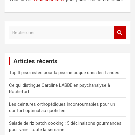
R
e
c
h
e
Articles récents
r
c
Top 3 piscinistes pour la piscine coque dans les Landes
h
e
Ce qui distingue Caroline LABBE en psychanalyse à
r
Rochefort
Les ceintures orthopédiques incontournables pour un
confort optimal au quotidien
Salade de riz batch cooking : 5 déclinaisons gourmandes
pour varier toute la semaine