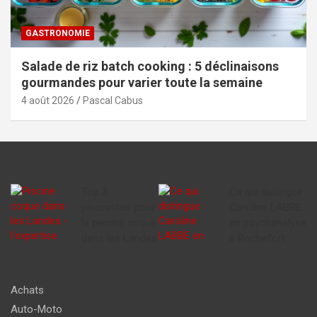
GASTRONOMIE
Salade de riz batch cooking : 5 déclinaisons
gourmandes pour varier toute la semaine
4 août 2026
Pascal Cabus
Top 3
Ce qui distingue
piscinistes pour
Caroline LABBE
la piscine coque
en psychanalyse
dans les Landes
à Rochefort
Achats
Auto-Moto