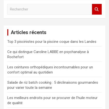
R
e
c
h
e
Articles récents
r
c
Top 3 piscinistes pour la piscine coque dans les Landes
h
e
Ce qui distingue Caroline LABBE en psychanalyse à
r
Rochefort
Les ceintures orthopédiques incontournables pour un
confort optimal au quotidien
Salade de riz batch cooking : 5 déclinaisons gourmandes
pour varier toute la semaine
Les meilleurs endroits pour se procurer de l’huile moteur
de qualité