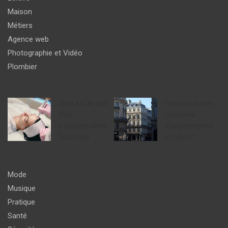
Maison
Métiers
Agence web
Photographie et Vidéo
Plombier
Quel est le prix
Qui est un bon
d’un
chasseur
microneedling
d’appartement
Toulouse
location?
Mode
Musique
Pratique
Santé