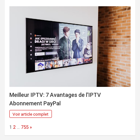
Meilleur IPTV: 7 Avantages de l’IPTV
Abonnement PayPal
Voir article complet
Page:
Next
1
2
…
755
»