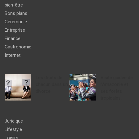
bien-être
Bons plans
Cérémonie
Entreprise
Finance
Gastronomie
Internet
Les droits de
Visite guidée de
chacun dans un
l’Amazonie et
divorce
ses forêts
tropicales.
Juridique
Lifestyle
Loisirs