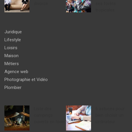
divorce
ses forêts
tropicales.
Juridique
Lifestyle
Loisirs
Maison
Métiers
Agence web
Photographie et Vidéo
Plombier
Liste des
6 astuces pour
campings
bien choisir un
ouverts en hiver
ordinateur