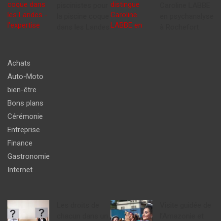
piscinistes pour
Caroline LABBE
la piscine coque
en psychanalyse
dans les Landes
à Rochefort
Achats
Auto-Moto
bien-être
Bons plans
Cérémonie
Entreprise
Finance
Gastronomie
Internet
Les droits de
Visite guidée de
chacun dans un
l’Amazonie et