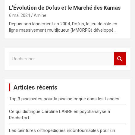
L’Évolution de Dofus et le Marché des Kamas
6 mai 2024
Amine
Depuis son lancement en 2004, Dofus, le jeu de rôle en
ligne massivement multijoueur (MMORPG) développé…
R
e
c
h
e
Articles récents
r
c
Top 3 piscinistes pour la piscine coque dans les Landes
h
e
Ce qui distingue Caroline LABBE en psychanalyse à
r
Rochefort
Les ceintures orthopédiques incontournables pour un