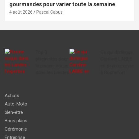
gourmandes pour varier toute la semaine
4 août 2026
Pascal Cabus
Top 3
Ce qui distingue
piscinistes pour
Caroline LABBE
la piscine coque
en psychanalyse
dans les Landes
à Rochefort
Achats
Auto-Moto
bien-être
Bons plans
Cérémonie
Entreprise