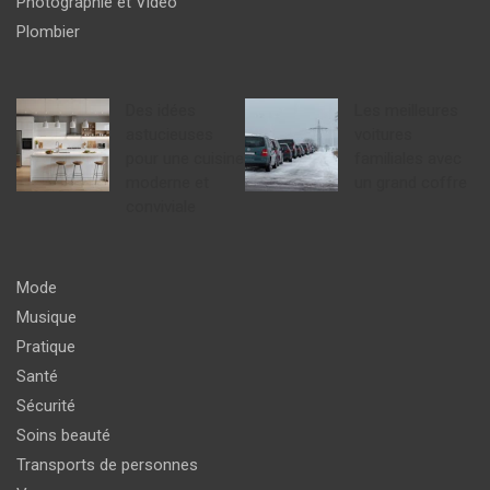
Photographie et Vidéo
Plombier
Des idées
Les meilleures
astucieuses
voitures
pour une cuisine
familiales avec
moderne et
un grand coffre
conviviale
Mode
Musique
Pratique
Santé
Sécurité
Soins beauté
Transports de personnes