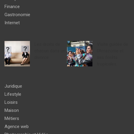
Finance
Gastronomie
Internet
Les droits de
Visite guidée de
chacun dans un
l’Amazonie et
divorce
ses forêts
tropicales.
Juridique
Lifestyle
Loisirs
Maison
Métiers
Agence web