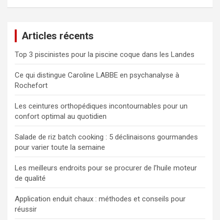
c
h
e
Articles récents
r
c
Top 3 piscinistes pour la piscine coque dans les Landes
h
e
Ce qui distingue Caroline LABBE en psychanalyse à
r
Rochefort
Les ceintures orthopédiques incontournables pour un
confort optimal au quotidien
Salade de riz batch cooking : 5 déclinaisons gourmandes
pour varier toute la semaine
Les meilleurs endroits pour se procurer de l’huile moteur
de qualité
Application enduit chaux : méthodes et conseils pour
réussir