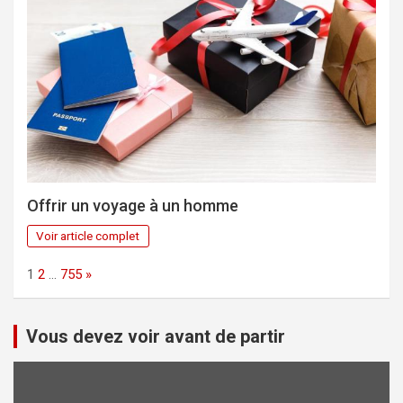
Offrir un voyage à un homme
Voir article complet
Page:
Next
1
2
…
755
»
Vous devez voir avant de partir