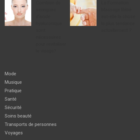
Combien de
La Formation
seringues
Massage Bébé
d’acide
est-elle la chose
hyaluronique
la plus tendance
sont
actuellement ?
nécessaires
pour revitaliser
le visage?
Mode
Musique
Pratique
Santé
Sécurité
Soins beauté
Transports de personnes
Voyages