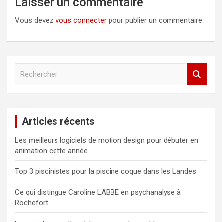
Laisser un commentaire
Vous devez
vous connecter
pour publier un commentaire.
R
e
c
h
e
Articles récents
r
c
Les meilleurs logiciels de motion design pour débuter en
h
animation cette année
e
r
Top 3 piscinistes pour la piscine coque dans les Landes
Ce qui distingue Caroline LABBE en psychanalyse à
Rochefort