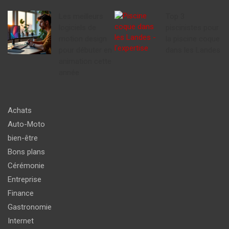
Les meilleurs
Top 3
logiciels de
piscinistes pour
motion design
la piscine coque
pour débuter en
dans les Landes
animation cette
année
Achats
Auto-Moto
bien-être
Bons plans
Cérémonie
Entreprise
Finance
Gastronomie
Internet