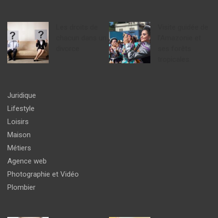
Les droits de
Visite guidée de
chacun dans un
l’Amazonie et
divorce
ses forêts
tropicales.
Juridique
Lifestyle
Loisirs
Maison
Métiers
Agence web
Photographie et Vidéo
Plombier