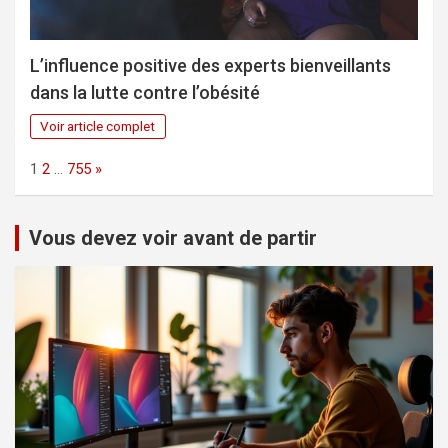
L’influence positive des experts bienveillants
dans la lutte contre l’obésité
Voir article complet
Page:
Next
1
2
…
755
»
Vous devez voir avant de partir