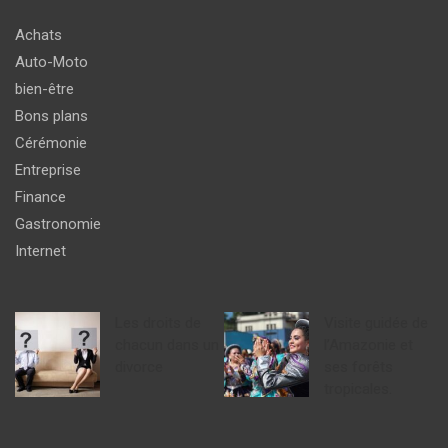
Achats
Auto-Moto
bien-être
Bons plans
Cérémonie
Entreprise
Finance
Gastronomie
Internet
Les droits de
Visite guidée de
chacun dans un
l’Amazonie et
divorce
ses forêts
tropicales.