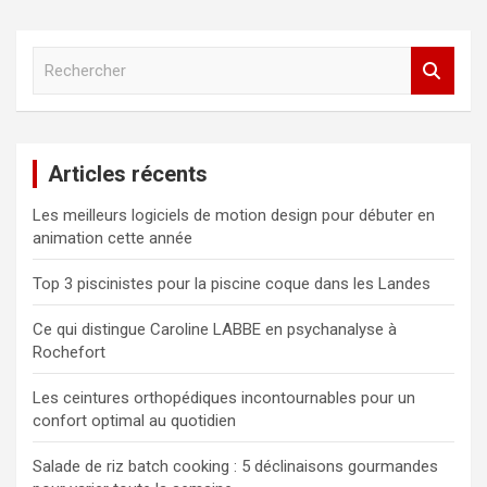
R
e
c
h
e
Articles récents
r
c
Les meilleurs logiciels de motion design pour débuter en
h
animation cette année
e
r
Top 3 piscinistes pour la piscine coque dans les Landes
Ce qui distingue Caroline LABBE en psychanalyse à
Rochefort
Les ceintures orthopédiques incontournables pour un
confort optimal au quotidien
Salade de riz batch cooking : 5 déclinaisons gourmandes