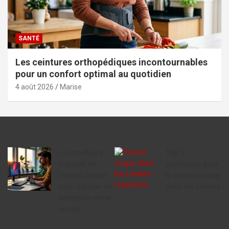
SANTÉ
Les ceintures orthopédiques incontournables
pour un confort optimal au quotidien
4 août 2026
Marise
Les meilleurs
Top 3
logiciels de
piscinistes pour
motion design
la piscine coque
pour débuter en
dans les Landes
animation cette
année