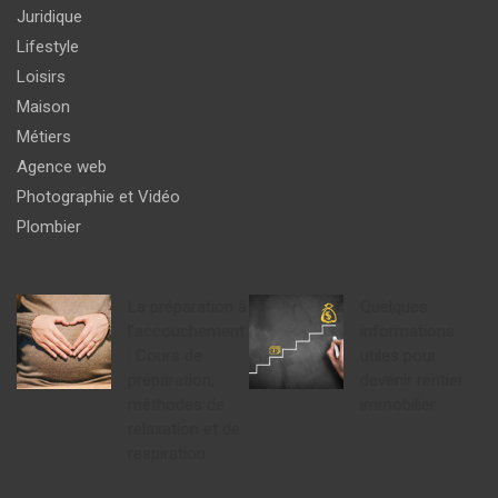
Juridique
Lifestyle
Loisirs
Maison
Métiers
Agence web
Photographie et Vidéo
Plombier
La préparation à
Quelques
l’accouchement
informations
: Cours de
utiles pour
préparation,
devenir rentier
méthodes de
immobilier
relaxation et de
respiration