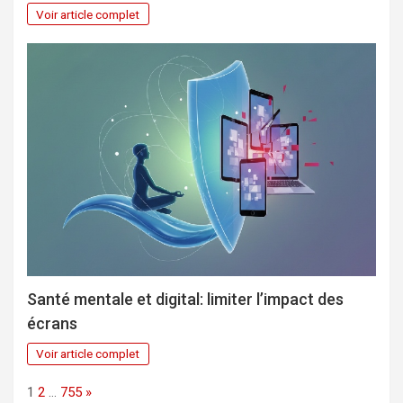
Voir article complet
Santé mentale et digital: limiter l’impact des
écrans
Voir article complet
Page:
Next
1
2
…
755
»