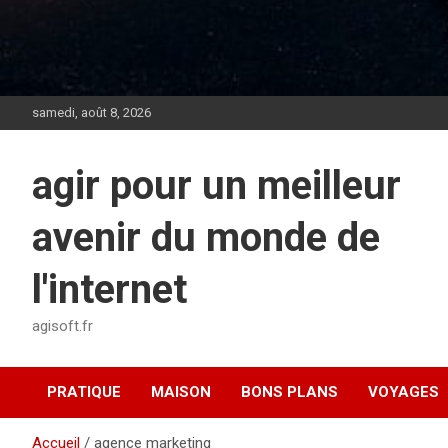
samedi, août 8, 2026
agir pour un meilleur
avenir du monde de
l'internet
agisoft.fr
PRATIQUE
MAISON
BONS PLANS
VOYAGES
Accueil
agence marketing