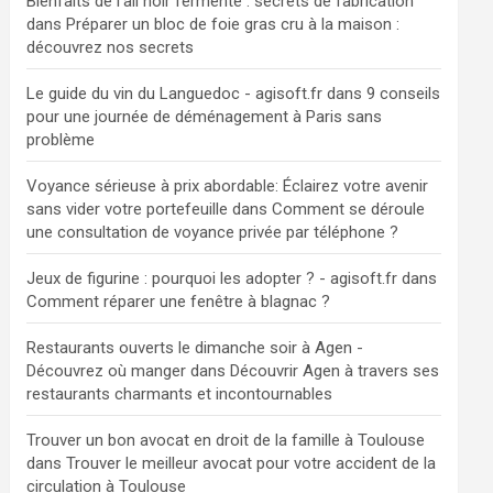
Bienfaits de l'ail noir fermenté : secrets de fabrication
dans
Préparer un bloc de foie gras cru à la maison :
découvrez nos secrets
Le guide du vin du Languedoc - agisoft.fr
dans
9 conseils
pour une journée de déménagement à Paris sans
problème
Voyance sérieuse à prix abordable: Éclairez votre avenir
sans vider votre portefeuille
dans
Comment se déroule
une consultation de voyance privée par téléphone ?
Jeux de figurine : pourquoi les adopter ? - agisoft.fr
dans
Comment réparer une fenêtre à blagnac ?
Restaurants ouverts le dimanche soir à Agen -
Découvrez où manger
dans
Découvrir Agen à travers ses
restaurants charmants et incontournables
Trouver un bon avocat en droit de la famille à Toulouse
dans
Trouver le meilleur avocat pour votre accident de la
circulation à Toulouse