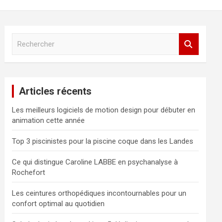
R
e
c
h
e
Articles récents
r
c
Les meilleurs logiciels de motion design pour débuter en
h
animation cette année
e
r
Top 3 piscinistes pour la piscine coque dans les Landes
Ce qui distingue Caroline LABBE en psychanalyse à
Rochefort
Les ceintures orthopédiques incontournables pour un
confort optimal au quotidien