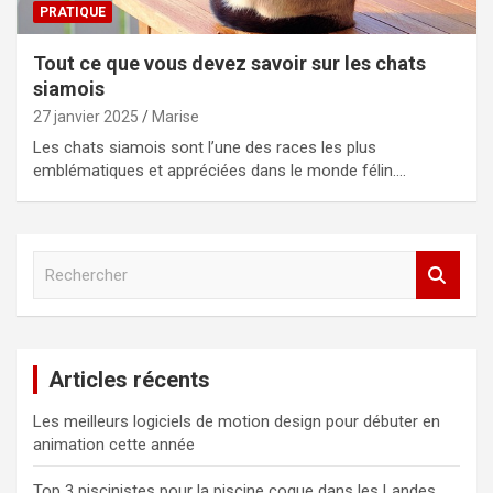
PRATIQUE
Tout ce que vous devez savoir sur les chats
siamois
27 janvier 2025
Marise
Les chats siamois sont l’une des races les plus
emblématiques et appréciées dans le monde félin.…
R
e
c
h
e
Articles récents
r
c
Les meilleurs logiciels de motion design pour débuter en
h
animation cette année
e
r
Top 3 piscinistes pour la piscine coque dans les Landes