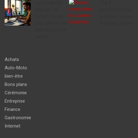
Les meilleurs
Top 3
logiciels de
piscinistes pour
motion design
la piscine coque
pour débuter en
dans les Landes
animation cette
année
Achats
Auto-Moto
bien-être
Bons plans
Cérémonie
Entreprise
Finance
Gastronomie
Internet