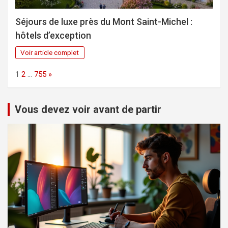
Séjours de luxe près du Mont Saint-Michel :
hôtels d’exception
Voir article complet
Page:
Next
1
2
…
755
»
Vous devez voir avant de partir