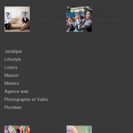
Les droits de
Visite guidée de
chacun dans un
l’Amazonie et
divorce
ses forêts
tropicales.
Juridique
Lifestyle
Loisirs
Maison
Métiers
Agence web
Photographie et Vidéo
Plombier
21 idées de
Psychologie et