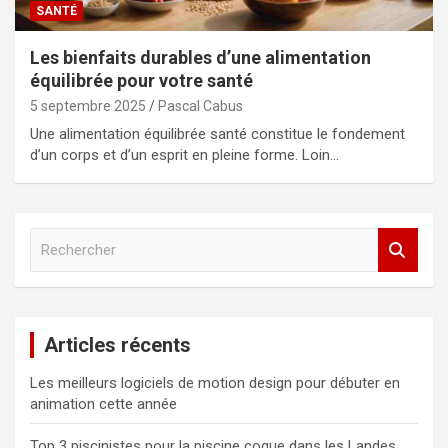
SANTÉ
Les bienfaits durables d’une alimentation
équilibrée pour votre santé
5 septembre 2025
Pascal Cabus
Une alimentation équilibrée santé constitue le fondement
d’un corps et d’un esprit en pleine forme. Loin…
R
e
c
h
e
Articles récents
r
c
Les meilleurs logiciels de motion design pour débuter en
h
animation cette année
e
r
Top 3 piscinistes pour la piscine coque dans les Landes