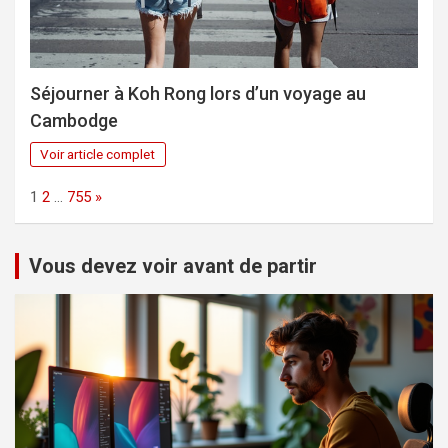
Séjourner à Koh Rong lors d’un voyage au
Cambodge
Voir article complet
Page:
Next
1
2
…
755
»
Vous devez voir avant de partir