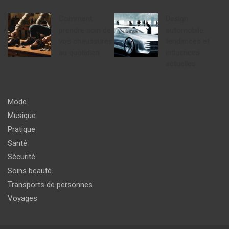
Comment
Design
prendre soin de
automobile:
vos chaussures
tendances et
au quotidien
influences
actuelles
Mode
Musique
Pratique
Santé
Sécurité
Soins beauté
Transports de personnes
Voyages