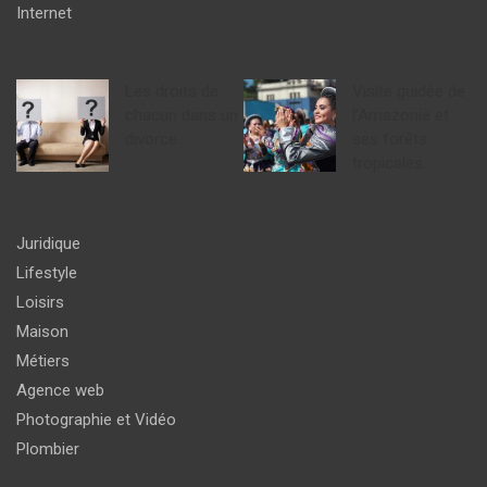
Internet
Les droits de
Visite guidée de
chacun dans un
l’Amazonie et
divorce
ses forêts
tropicales.
Juridique
Lifestyle
Loisirs
Maison
Métiers
Agence web
Photographie et Vidéo
Plombier