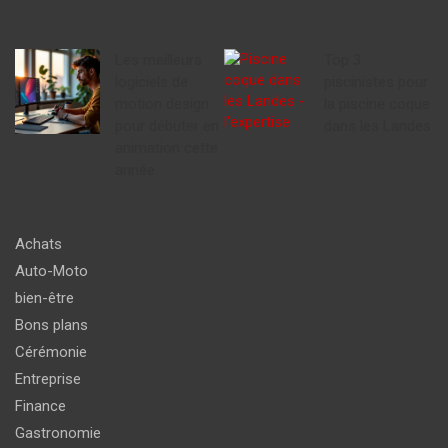
Les meilleurs
Top 3
logiciels de
piscinistes pour
motion design
la piscine coque
pour débuter en
dans les Landes
animation cette
année
Achats
Auto-Moto
bien-être
Bons plans
Cérémonie
Entreprise
Finance
Gastronomie