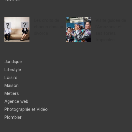
Les droits de
Visite guidée de
chacun dans un
l’Amazonie et
divorce
ses forêts
tropicales.
Juridique
Lifestyle
Loisirs
Maison
Métiers
Agence web
Photographie et Vidéo
Plombier