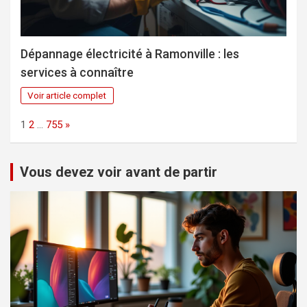
Dépannage électricité à Ramonville : les
services à connaître
Voir article complet
Page:
Next
1
2
…
755
»
Vous devez voir avant de partir