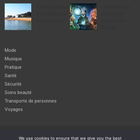
Pourquoi choisir
L’Évolution de
la Vendée pour
Dofus et le
les vacances ?
Marché des
Kamas
Mode
Musique
Pratique
Santé
Sécurité
Soins beauté
Transports de personnes
Voyages
Copyright © 2026
agir pour un meilleur avenir du monde de
We use cookies to ensure that we give you the best