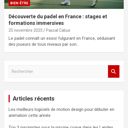
BIEN-ÊTRE
Découverte du padel en France : stages et
formations immersives
25 novembre 2025
Pascal Cabus
Le padel connaît un essor fulgurant en France, séduisant
des joueurs de tous niveaux par son…
R
e
c
h
e
Articles récents
r
c
Les meilleurs logiciels de motion design pour débuter en
h
animation cette année
e
r
Top 3 piscinistes pour la piscine coque dans les Landes