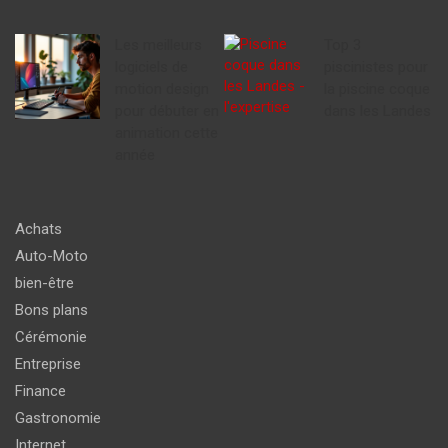
Les meilleurs
Top 3
logiciels de
piscinistes pour
motion design
la piscine coque
pour débuter en
dans les Landes
animation cette
année
Achats
Auto-Moto
bien-être
Bons plans
Cérémonie
Entreprise
Finance
Gastronomie
Internet