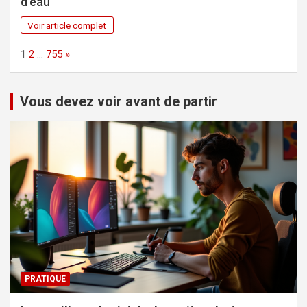
d’eau
Voir article complet
Page:
Next
1
2
…
755
»
Vous devez voir avant de partir
PRATIQUE