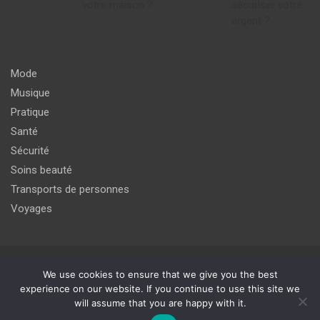
votre maison ?
sécuriser votre
argent ?
Mode
Musique
Pratique
Santé
Sécurité
Soins beauté
Transports de personnes
Voyages
Copyright © 2026
agir pour un meilleur avenir du monde de
We use cookies to ensure that we give you the best
l'internet
experience on our website. If you continue to use this site we
will assume that you are happy with it.
Thème par :
Theme Horse