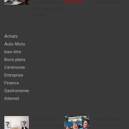
pour débuter en
dans les Landes
animation cette
année
Achats
Auto-Moto
bien-être
Bons plans
Cérémonie
Entreprise
Finance
Gastronomie
Internet
Les droits de
Visite guidée de
chacun dans un
l’Amazonie et