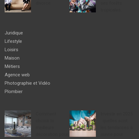
divorce
ses forêts
tropicales.
Juridique
Lifestyle
Loisirs
Maison
Métiers
Agence web
Photographie et Vidéo
Plombier
Comment
Investir en 2025
choisir la
: quelles sont
meilleure
les tendances à
décoration pour
suivre pour