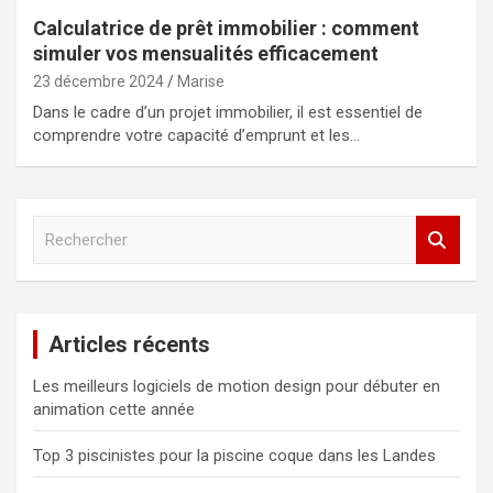
Calculatrice de prêt immobilier : comment
simuler vos mensualités efficacement
23 décembre 2024
Marise
Dans le cadre d’un projet immobilier, il est essentiel de
comprendre votre capacité d’emprunt et les…
R
e
c
h
e
Articles récents
r
c
Les meilleurs logiciels de motion design pour débuter en
h
animation cette année
e
r
Top 3 piscinistes pour la piscine coque dans les Landes