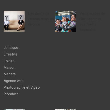
Les droits de
Visite guidée de
chacun dans un
l’Amazonie et
divorce
ses forêts
tropicales.
Juridique
Lifestyle
Loisirs
Maison
Métiers
Agence web
Photographie et Vidéo
Plombier