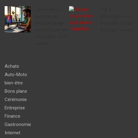
Les meilleurs
Top 3
logiciels de
piscinistes pour
motion design
la piscine coque
pour débuter en
dans les Landes
animation cette
année
Achats
Auto-Moto
bien-être
Bons plans
Cérémonie
Entreprise
Finance
Gastronomie
Internet