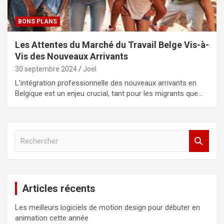
BONS PLANS
Les Attentes du Marché du Travail Belge Vis-à-
Vis des Nouveaux Arrivants
30 septembre 2024
Joel
L’intégration professionnelle des nouveaux arrivants en
Belgique est un enjeu crucial, tant pour les migrants que…
R
e
c
h
e
Articles récents
r
c
Les meilleurs logiciels de motion design pour débuter en
h
animation cette année
e