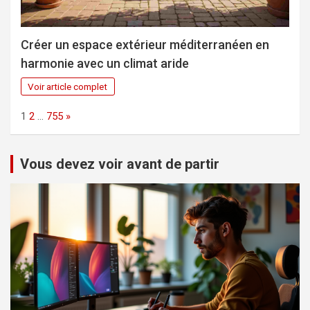
Créer un espace extérieur méditerranéen en
harmonie avec un climat aride
Voir article complet
Page:
Next
1
2
…
755
»
Vous devez voir avant de partir