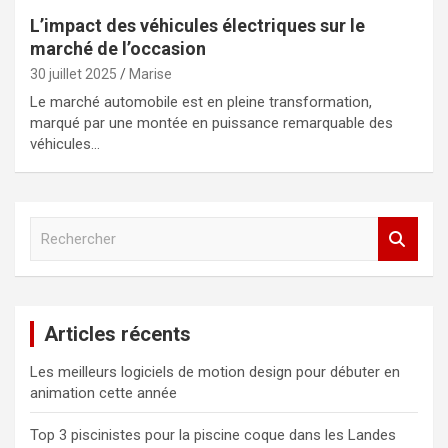
L’impact des véhicules électriques sur le
marché de l’occasion
30 juillet 2025
Marise
Le marché automobile est en pleine transformation,
marqué par une montée en puissance remarquable des
véhicules…
R
e
c
h
e
Articles récents
r
c
Les meilleurs logiciels de motion design pour débuter en
h
animation cette année
e
r
Top 3 piscinistes pour la piscine coque dans les Landes