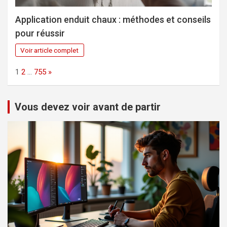
Application enduit chaux : méthodes et conseils
pour réussir
Voir article complet
Page:
Next
1
2
…
755
»
Vous devez voir avant de partir