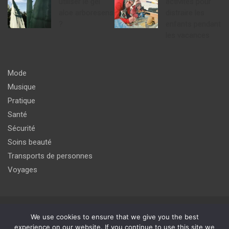
utiliser le gel
activités pour
aloe arboresens
distraire les
?
enfants pendant
les vacances
Mode
Musique
Pratique
Santé
Sécurité
Soins beauté
Transports de personnes
Voyages
Copyright © 2026
agir pour un meilleur avenir du monde de
We use cookies to ensure that we give you the best
l'internet
experience on our website. If you continue to use this site we