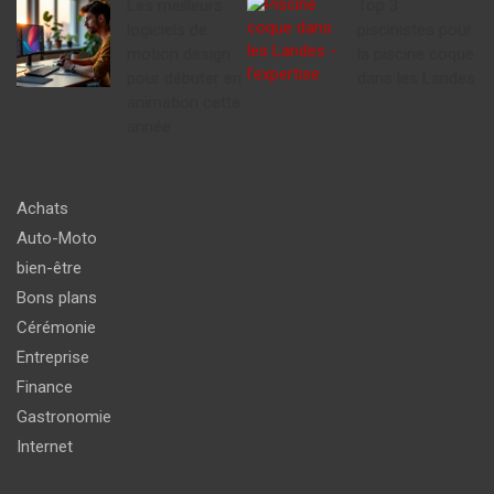
Les meilleurs
Top 3
logiciels de
piscinistes pour
motion design
la piscine coque
pour débuter en
dans les Landes
animation cette
année
Achats
Auto-Moto
bien-être
Bons plans
Cérémonie
Entreprise
Finance
Gastronomie
Internet