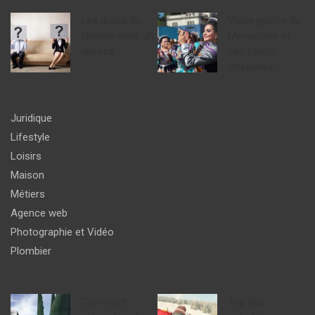
Les droits de
Visite guidée de
chacun dans un
l’Amazonie et
divorce
ses forêts
tropicales.
Juridique
Lifestyle
Loisirs
Maison
Métiers
Agence web
Photographie et Vidéo
Plombier
Comment
Top des