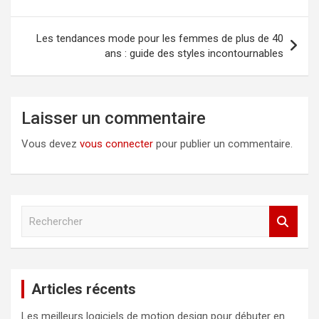
l’article
Les tendances mode pour les femmes de plus de 40
ans : guide des styles incontournables
Laisser un commentaire
Vous devez
vous connecter
pour publier un commentaire.
R
e
c
h
e
Articles récents
r
c
Les meilleurs logiciels de motion design pour débuter en
h