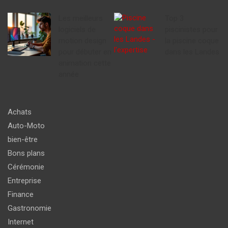
Les meilleurs
Top 3
logiciels de
piscinistes pour
motion design
la piscine coque
pour débuter en
dans les Landes
animation cette
année
Achats
Auto-Moto
bien-être
Bons plans
Cérémonie
Entreprise
Finance
Gastronomie
Internet