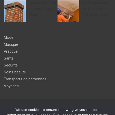
Quand effectuer
Dégât des eaux
un ramonage à
en location : les
Agen ?
4 étapes clefs
Mode
Musique
Pratique
Santé
Sécurité
Soins beauté
Transports de personnes
Voyages
Copyright © 2026
agir pour un meilleur avenir du monde de
We use cookies to ensure that we give you the best
l'internet
experience on our website. If you continue to use this site we