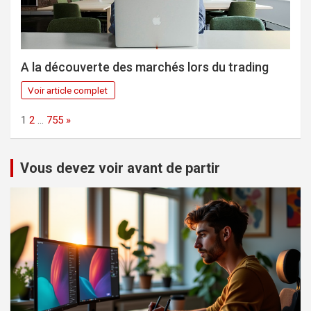
A la découverte des marchés lors du trading
Voir article complet
Page:
Next
1
2
…
755
»
Vous devez voir avant de partir