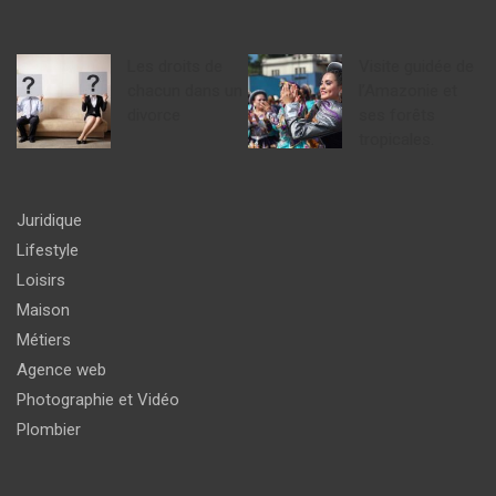
Les droits de
Visite guidée de
chacun dans un
l’Amazonie et
divorce
ses forêts
tropicales.
Juridique
Lifestyle
Loisirs
Maison
Métiers
Agence web
Photographie et Vidéo
Plombier