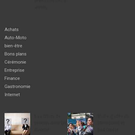
animation cette
année
Achats
Auto-Moto
bien-être
Bons plans
Cérémonie
Entreprise
Finance
Gastronomie
Internet
Les droits de
Visite guidée de
chacun dans un
l’Amazonie et
divorce
ses forêts