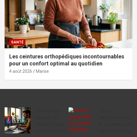
SANTÉ
Les ceintures orthopédiques incontournables
pour un confort optimal au quotidien
4 août 2026
Marise
Les meilleurs
Top 3
logiciels de
piscinistes pour
motion design
la piscine coque
pour débuter en
dans les Landes