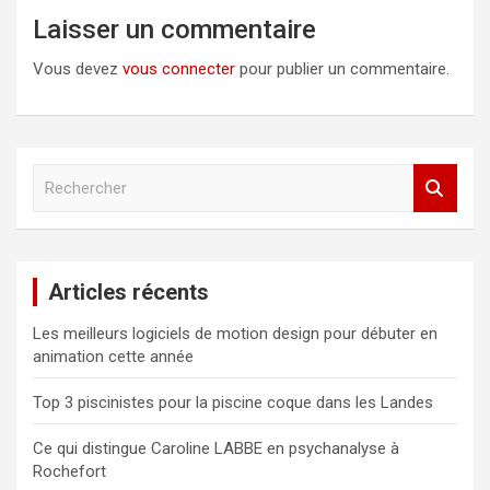
Laisser un commentaire
Vous devez
vous connecter
pour publier un commentaire.
R
e
c
h
e
Articles récents
r
c
Les meilleurs logiciels de motion design pour débuter en
h
animation cette année
e
r
Top 3 piscinistes pour la piscine coque dans les Landes
Ce qui distingue Caroline LABBE en psychanalyse à
Rochefort