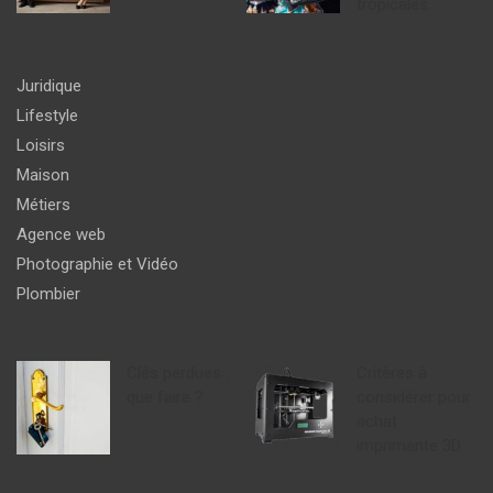
tropicales.
Juridique
Lifestyle
Loisirs
Maison
Métiers
Agence web
Photographie et Vidéo
Plombier
Clés perdues :
Critères à
que faire ?
considérer pour
achat
imprimante 3D