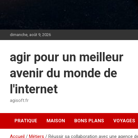
dimanche, août 9, 2026
agir pour un meilleur
avenir du monde de
l'internet
agisoft.fr
PRATIQUE
MAISON
BONS PLANS
VOYAGES
Accueil
Métiers
Réussir sa collaboration avec une agence de