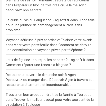
Bienfaits de l'ail noir fermenté : secrets de fabrication
dans
Préparer un bloc de foie gras cru à la maison :
découvrez nos secrets
Le guide du vin du Languedoc - agisoft.fr
dans
9 conseils
pour une journée de déménagement à Paris sans
problème
Voyance sérieuse à prix abordable: Éclairez votre avenir
sans vider votre portefeuille
dans
Comment se déroule
une consultation de voyance privée par téléphone ?
Jeux de figurine : pourquoi les adopter ? - agisoft.fr
dans
Comment réparer une fenêtre à blagnac ?
Restaurants ouverts le dimanche soir à Agen -
Découvrez où manger
dans
Découvrir Agen à travers ses
restaurants charmants et incontournables
Trouver un bon avocat en droit de la famille à Toulouse
dans
Trouver le meilleur avocat pour votre accident de la
circulation à Toulouse