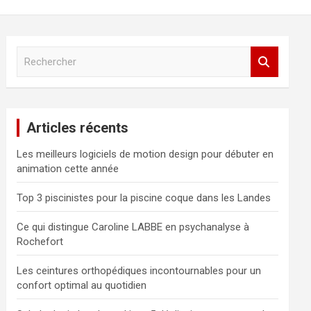
R
e
c
h
e
Articles récents
r
c
Les meilleurs logiciels de motion design pour débuter en
h
animation cette année
e
r
Top 3 piscinistes pour la piscine coque dans les Landes
Ce qui distingue Caroline LABBE en psychanalyse à
Rochefort
Les ceintures orthopédiques incontournables pour un
confort optimal au quotidien