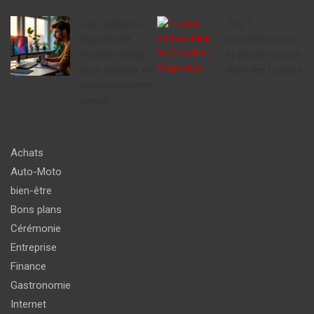
Les meilleurs
Top 3
logiciels de
piscinistes pour
motion design
la piscine coque
pour débuter en
dans les Landes
animation cette
année
Achats
Auto-Moto
bien-être
Bons plans
Cérémonie
Entreprise
Finance
Gastronomie
Internet