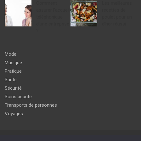
Comment
Les meilleures
assurer l’accueil
recettes de
téléphonique
poulet pour un
d’une entreprise
dîner réussi
?
Mode
Musique
Pratique
Santé
Sécurité
Soins beauté
Transports de personnes
Voyages