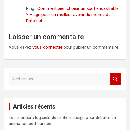
Ping :
Comment bien choisir un spot encastrable
? – agir pour un meilleur avenir du monde de
l'internet
Laisser un commentaire
Vous devez
vous connecter
pour publier un commentaire.
R
e
c
h
e
Articles récents
r
c
Les meilleurs logiciels de motion design pour débuter en
h
animation cette année
e