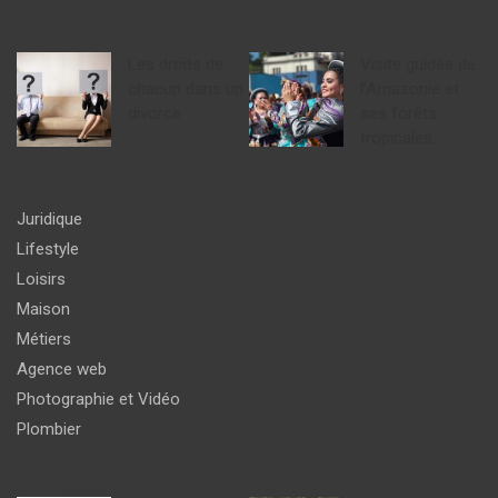
Les droits de
Visite guidée de
chacun dans un
l’Amazonie et
divorce
ses forêts
tropicales.
Juridique
Lifestyle
Loisirs
Maison
Métiers
Agence web
Photographie et Vidéo
Plombier