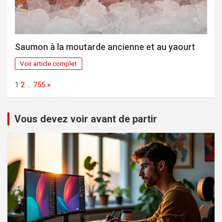
Saumon à la moutarde ancienne et au yaourt
Voir article complet
Page:
Next
1
2
…
755
»
Vous devez voir avant de partir