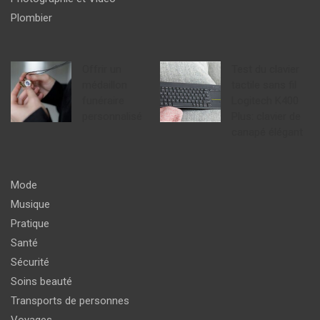
Plombier
Offrir un
Test du clavier
médaillon
tactile sans fil
funéraire
Logitech K400
personnalisé
Plus: clavier de
canapé élégant
Mode
Musique
Pratique
Santé
Sécurité
Soins beauté
Transports de personnes
Voyages