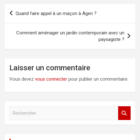
Navigation
Quand faire appel à un maçon à Agen ?
de
l’article
Comment aménager un jardin contemporain avec un
paysagiste ?
Laisser un commentaire
Vous devez
vous connecter
pour publier un commentaire.
R
e
c
h
e