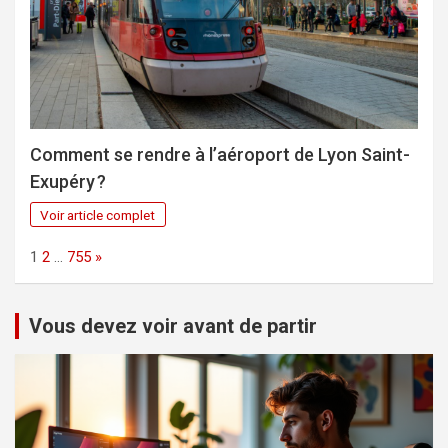
Comment se rendre à l’aéroport de Lyon Saint-
Exupéry ?
Voir article complet
Page:
Next
1
2
…
755
»
Vous devez voir avant de partir