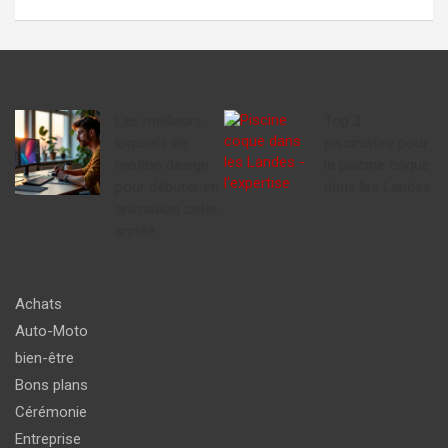
Les meilleurs
Top 3
logiciels de
piscinistes pour
motion design
la piscine coque
pour débuter en
dans les Landes
animation cette
année
Achats
Auto-Moto
bien-être
Bons plans
Cérémonie
Entreprise