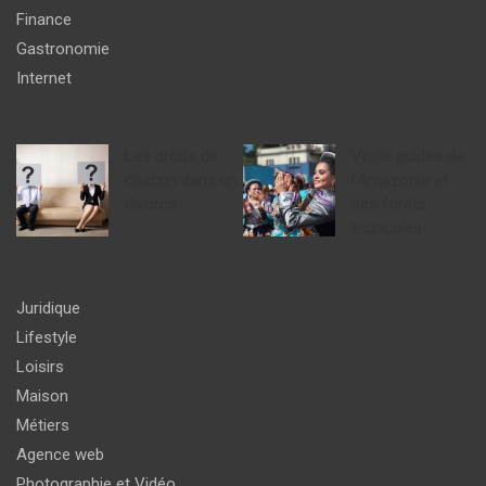
Finance
Gastronomie
Internet
Les droits de
Visite guidée de
chacun dans un
l’Amazonie et
divorce
ses forêts
tropicales.
Juridique
Lifestyle
Loisirs
Maison
Métiers
Agence web
Photographie et Vidéo