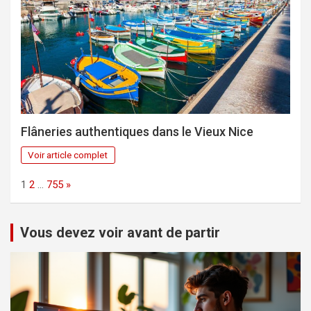
Flâneries authentiques dans le Vieux Nice
Voir article complet
Page:
Next
1
2
…
755
»
Vous devez voir avant de partir