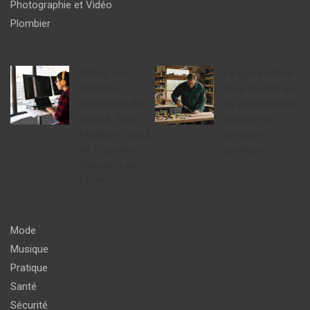
Photographie et Vidéo
Plombier
Offrez une
Le guide ultime
Éducation
pour devenir un
Numérique de
as du bricolage :
Qualité : Les
astuces et
Meilleurs Packs
conseils
de Logiciels
pratiques
Éducatifs en
Promo
Mode
Musique
Pratique
Santé
Sécurité