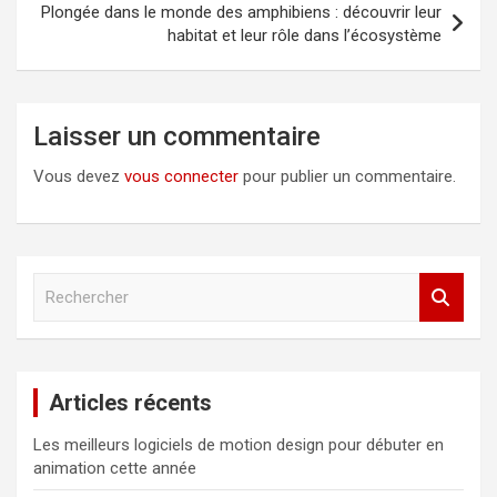
Plongée dans le monde des amphibiens : découvrir leur
habitat et leur rôle dans l’écosystème
Laisser un commentaire
Vous devez
vous connecter
pour publier un commentaire.
R
e
c
h
e
Articles récents
r
c
Les meilleurs logiciels de motion design pour débuter en
h
animation cette année
e
r