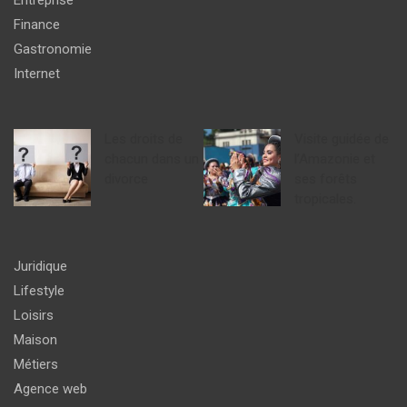
Finance
Gastronomie
Internet
Les droits de
Visite guidée de
chacun dans un
l’Amazonie et
divorce
ses forêts
tropicales.
Juridique
Lifestyle
Loisirs
Maison
Métiers
Agence web