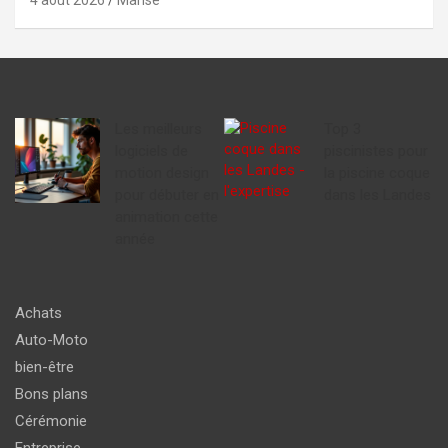
4 août 2026
Marise
Les meilleurs
Top 3
logiciels de
piscinistes pour
motion design
la piscine coque
pour débuter en
dans les Landes
animation cette
année
Achats
Auto-Moto
bien-être
Bons plans
Cérémonie
Entreprise