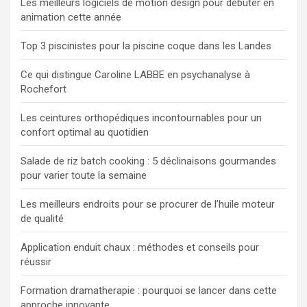
Les meilleurs logiciels de motion design pour débuter en
h
animation cette année
e
r
Top 3 piscinistes pour la piscine coque dans les Landes
Ce qui distingue Caroline LABBE en psychanalyse à
Rochefort
Les ceintures orthopédiques incontournables pour un
confort optimal au quotidien
Salade de riz batch cooking : 5 déclinaisons gourmandes
pour varier toute la semaine
Les meilleurs endroits pour se procurer de l’huile moteur
de qualité
Application enduit chaux : méthodes et conseils pour
réussir
Formation dramatherapie : pourquoi se lancer dans cette
approche innovante