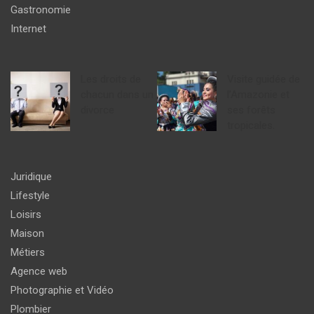
Gastronomie
Internet
Les droits de
Visite guidée de
chacun dans un
l’Amazonie et
divorce
ses forêts
tropicales.
Juridique
Lifestyle
Loisirs
Maison
Métiers
Agence web
Photographie et Vidéo
Plombier