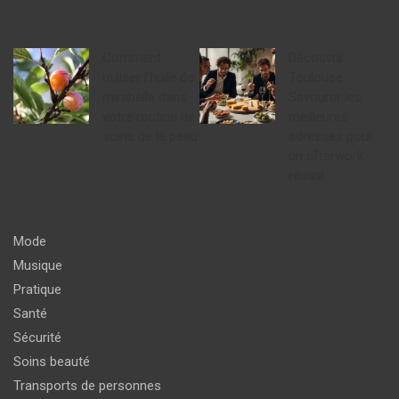
Comment
Découvrir
utiliser l’huile de
Toulouse :
mirabelle dans
Savourer les
votre routine de
meilleures
soins de la peau
adresses pour
un afterwork
réussi
Mode
Musique
Pratique
Santé
Sécurité
Soins beauté
Transports de personnes