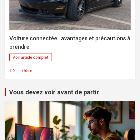
Voiture connectée : avantages et précautions à
prendre
Voir article complet
Page:
Next
1
2
…
755
»
Vous devez voir avant de partir