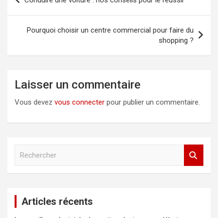
de
l’article
Pourquoi choisir un centre commercial pour faire du
shopping ?
Laisser un commentaire
Vous devez
vous connecter
pour publier un commentaire.
R
e
c
h
e
Articles récents
r
c