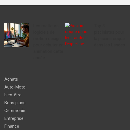
Les meilleurs
Top 3
logiciels de
piscinistes pour
motion design
la piscine coque
pour débuter en
dans les Landes
animation cette
année
Achats
Auto-Moto
bien-être
Bons plans
Cérémonie
Entreprise
Finance