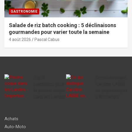
GASTRONOMIE
Salade de riz batch cooking : 5 déclinaisons
gourmandes pour varier toute la semaine
4 août 2026
Pascal Cabus
Top 3
Ce qui distingue
piscinistes pour
Caroline LABBE
la piscine coque
en psychanalyse
dans les Landes
à Rochefort
Achats
Auto-Moto