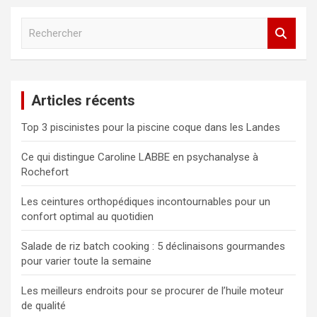
R
e
c
h
e
Articles récents
r
c
Top 3 piscinistes pour la piscine coque dans les Landes
h
e
Ce qui distingue Caroline LABBE en psychanalyse à
r
Rochefort
Les ceintures orthopédiques incontournables pour un
confort optimal au quotidien
Salade de riz batch cooking : 5 déclinaisons gourmandes
pour varier toute la semaine
Les meilleurs endroits pour se procurer de l’huile moteur
de qualité