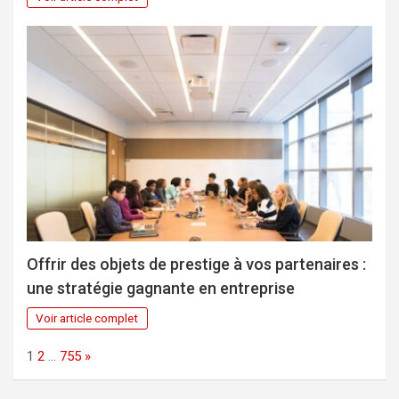
Offrir des objets de prestige à vos partenaires :
une stratégie gagnante en entreprise
Voir article complet
Page:
Next
1
2
…
755
»