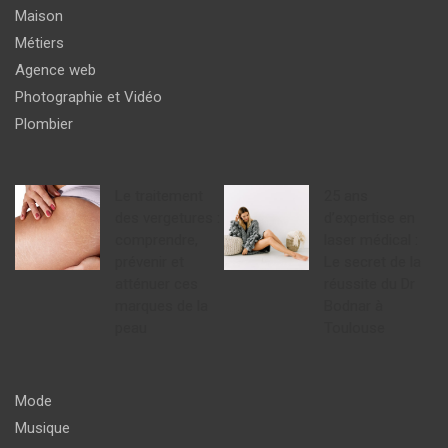
Maison
Métiers
Agence web
Photographie et Vidéo
Plombier
Le traitement
25 ans
des vergetures :
d’expertise en
comprendre,
laser médical :
prévenir et
Le secret de la
atténuer ces
réussite du Dr
marques de la
Bodnar à
peau
Toulouse
Mode
Musique