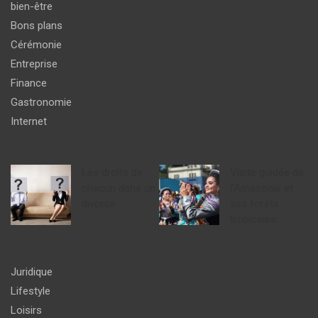
bien-être
Bons plans
Cérémonie
Entreprise
Finance
Gastronomie
Internet
Les droits de
Visite guidée de
chacun dans un
l’Amazonie et
divorce
ses forêts
tropicales.
Juridique
Lifestyle
Loisirs