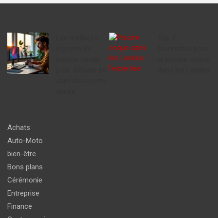
Les meilleurs
Top 3
logiciels de
piscinistes pour
motion design
la piscine coque
pour débuter en
dans les Landes
animation cette
année
Achats
Auto-Moto
bien-être
Bons plans
Cérémonie
Entreprise
Finance