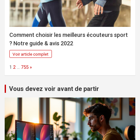
Comment choisir les meilleurs écouteurs sport
? Notre guide & avis 2022
Voir article complet
Page:
Next
1
2
…
755
»
Vous devez voir avant de partir