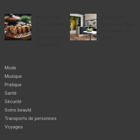
Meilleur foie
Comment
gras de canard
acquérir un bien
entier :
immobilier de
comment faire
luxe ?
le bon choix
Mode
Musique
Pratique
Santé
Sécurité
Soins beauté
Transports de personnes
Voyages