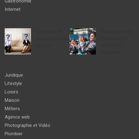
Gastronomie
Internet
Les droits de
Visite guidée de
chacun dans un
l’Amazonie et
divorce
ses forêts
tropicales.
Juridique
Lifestyle
Loisirs
Maison
Métiers
Agence web
Photographie et Vidéo
Plombier