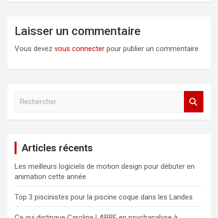
Laisser un commentaire
Vous devez
vous connecter
pour publier un commentaire.
R
e
c
h
e
Articles récents
r
c
Les meilleurs logiciels de motion design pour débuter en
h
animation cette année
e
r
Top 3 piscinistes pour la piscine coque dans les Landes
Ce qui distingue Caroline LABBE en psychanalyse à