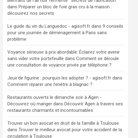
Bienfaits de l'ail noir fermenté : secrets de fabrication
dans
Préparer un bloc de foie gras cru à la maison :
découvrez nos secrets
Le guide du vin du Languedoc - agisoft.fr
dans
9 conseils
pour une journée de déménagement à Paris sans
problème
Voyance sérieuse à prix abordable: Éclairez votre avenir
sans vider votre portefeuille
dans
Comment se déroule
une consultation de voyance privée par téléphone ?
Jeux de figurine : pourquoi les adopter ? - agisoft.fr
dans
Comment réparer une fenêtre à blagnac ?
Restaurants ouverts le dimanche soir à Agen -
Découvrez où manger
dans
Découvrir Agen à travers ses
restaurants charmants et incontournables
Trouver un bon avocat en droit de la famille à Toulouse
dans
Trouver le meilleur avocat pour votre accident de la
circulation à Toulouse