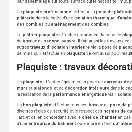
leur
assemblage
sur toute surface qui le nécessite : mur, p
Un
plaquiste professionnel
effectue la
pose de plafond
plâtrerie
dans le cadre d’une
isolation thermique
, d’
aména
des combles
ou
aménagement des combles
.
La
plâtrier plaquiste
effectue notamment la pose de
plaq
de travaux de
second-oeuvre
. Il fait aussi les travaux né
autres
travaux d’isolation intérieure
via la pose de
placop
de murs qu’il effectue en
plaquisterie
ont aussi pour résul
Plaquiste : travaux décorat
Un
plaquiste
effectue également la pose de
carreaux de p
murs
et
plafonds
, et de
décoration intérieure
dans le ca
la réalisation de la
performance énergétique
via l’
isolati
Un
bon plaquiste
effectue tous ses travaux de
pose de pl
diverses règles de sécurité et le respect des
normes de qu
l’art, et ce, en concordant avec le
chef de chantier
en cas
d’une
entreprise du bâtiment
ou encore en tant
qu’indép