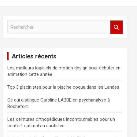
R
e
c
h
e
Articles récents
r
c
Les meilleurs logiciels de motion design pour débuter en
h
animation cette année
e
r
Top 3 piscinistes pour la piscine coque dans les Landes
Ce qui distingue Caroline LABBE en psychanalyse à
Rochefort
Les ceintures orthopédiques incontournables pour un
confort optimal au quotidien