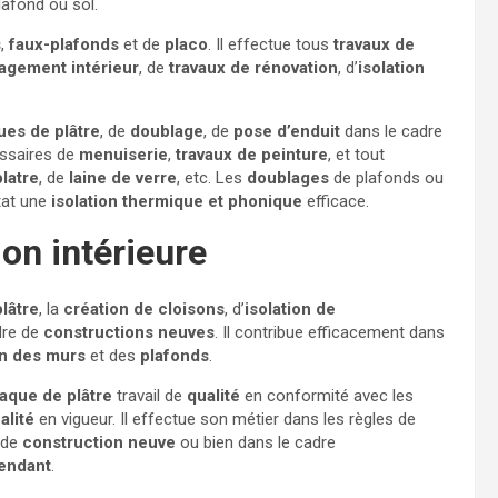
lafond ou sol.
s
,
faux-plafonds
et de
placo
. Il effectue tous
travaux de
gement intérieur
, de
travaux de rénovation
, d’
isolation
ues de plâtre
, de
doublage
, de
pose d’enduit
dans le cadre
cessaires de
menuiserie
,
travaux de peinture
, et tout
latre
, de
laine de verre
, etc. Les
doublages
de plafonds ou
tat une
isolation thermique et phonique
efficace.
ion intérieure
lâtre
, la
création de cloisons
, d’
isolation de
dre de
constructions neuves
. Il contribue efficacement dans
on des murs
et des
plafonds
.
aque de plâtre
travail de
qualité
en conformité avec les
alité
en vigueur. Il effectue son métier dans les règles de
 de
construction neuve
ou bien dans le cadre
endant
.