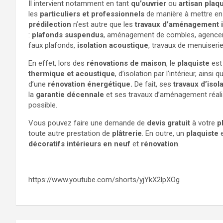
Il intervient notamment en tant
qu’ouvrier
ou
artisan
plaqu
les
particuliers et professionnels
de manière à mettre e
prédilection
n’est autre que les
travaux d’aménagement i
:
plafonds suspendus
, aménagement de combles, agenceme
faux plafonds,
isolation acoustique
, travaux de menuiseri
En effet, lors des
rénovations de maison
, le
plaquiste
est
thermique et acoustique
, d’isolation par l’intérieur, ains
d’une
rénovation énergétique.
De fait, ses
travaux d’iso
la
garantie décennale
et ses travaux d’aménagement réalis
possible.
Vous pouvez faire une demande de
devis gratuit
à votre
p
toute autre prestation de
plâtrerie
. En outre, un
plaquiste
e
décoratifs intérieurs en neuf
et
rénovation
.
https://www.youtube.com/shorts/yjYkX2lpXOg