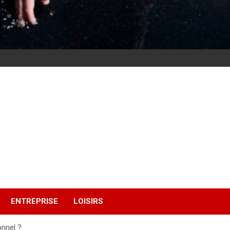
ENTREPRISE
LOISIRS
onnel ?