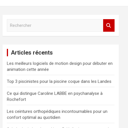
R
e
c
h
e
Articles récents
r
c
Les meilleurs logiciels de motion design pour débuter en
h
animation cette année
e
r
Top 3 piscinistes pour la piscine coque dans les Landes
Ce qui distingue Caroline LABBE en psychanalyse à
Rochefort
Les ceintures orthopédiques incontournables pour un
confort optimal au quotidien