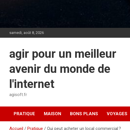
samedi, août 8, 2026
agir pour un meilleur
avenir du monde de
l'internet
agisoft.fr
PRATIQUE
MAISON
BONS PLANS
VOYAGES
Accueil
Pratique
Qui peut acheter un local commercial ?