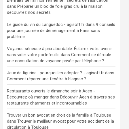
Bienfaits de l'ail noir fermenté : secrets de fabrication
dans
Préparer un bloc de foie gras cru à la maison :
découvrez nos secrets
Le guide du vin du Languedoc - agisoft.fr
dans
9 conseils
pour une journée de déménagement à Paris sans
problème
Voyance sérieuse à prix abordable: Éclairez votre avenir
sans vider votre portefeuille
dans
Comment se déroule
une consultation de voyance privée par téléphone ?
Jeux de figurine : pourquoi les adopter ? - agisoft.fr
dans
Comment réparer une fenêtre à blagnac ?
Restaurants ouverts le dimanche soir à Agen -
Découvrez où manger
dans
Découvrir Agen à travers ses
restaurants charmants et incontournables
Trouver un bon avocat en droit de la famille à Toulouse
dans
Trouver le meilleur avocat pour votre accident de la
circulation à Toulouse