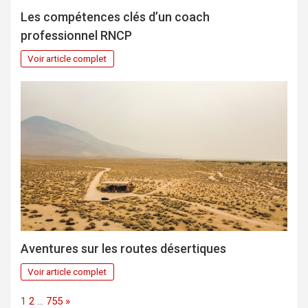
Les compétences clés d’un coach
professionnel RNCP
Voir article complet
Aventures sur les routes désertiques
Voir article complet
Page:
Next
1
2
…
755
»