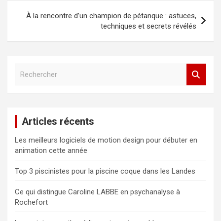
l’article
À la rencontre d’un champion de pétanque : astuces,
techniques et secrets révélés
R
e
c
h
e
Articles récents
r
c
Les meilleurs logiciels de motion design pour débuter en
h
animation cette année
e
r
Top 3 piscinistes pour la piscine coque dans les Landes
Ce qui distingue Caroline LABBE en psychanalyse à
Rochefort