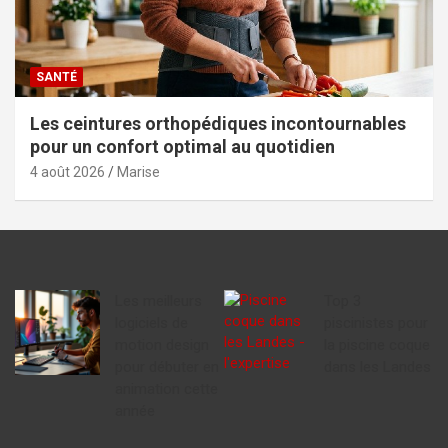
SANTÉ
Les ceintures orthopédiques incontournables
pour un confort optimal au quotidien
4 août 2026
Marise
Les meilleurs
Top 3
logiciels de
piscinistes pour
motion design
la piscine coque
pour débuter en
dans les Landes
animation cette
année