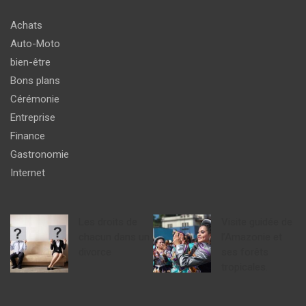
Achats
Auto-Moto
bien-être
Bons plans
Cérémonie
Entreprise
Finance
Gastronomie
Internet
Les droits de
Visite guidée de
chacun dans un
l’Amazonie et
divorce
ses forêts
tropicales.