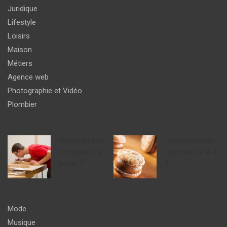
Juridique
Lifestyle
Loisirs
Maison
Métiers
Agence web
Photographie et Vidéo
Plombier
Travail du bois :
Le macaron au
comment s’y
chocolat de A à
lancer ?
Z
Mode
Musique