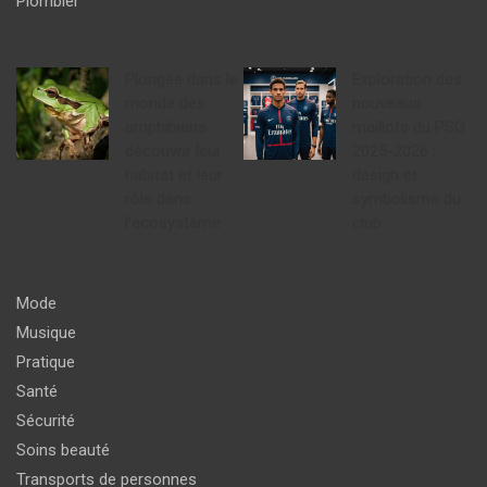
Plombier
Plongée dans le
Exploration des
monde des
nouveaux
amphibiens :
maillots du PSG
découvrir leur
2025-2026 :
habitat et leur
design et
rôle dans
symbolisme du
l’écosystème
club
Mode
Musique
Pratique
Santé
Sécurité
Soins beauté
Transports de personnes