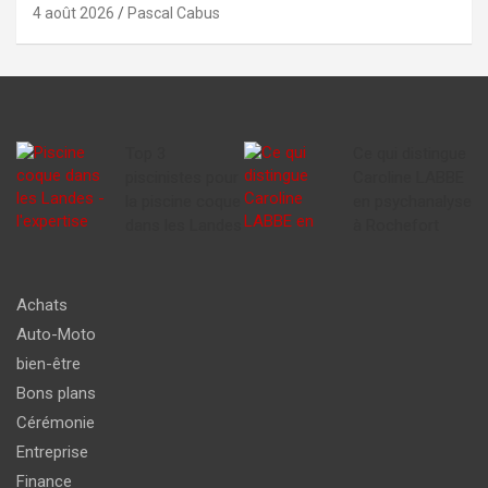
4 août 2026
Pascal Cabus
Top 3
Ce qui distingue
piscinistes pour
Caroline LABBE
la piscine coque
en psychanalyse
dans les Landes
à Rochefort
Achats
Auto-Moto
bien-être
Bons plans
Cérémonie
Entreprise
Finance