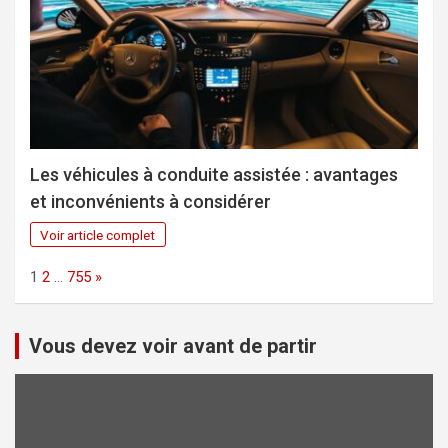
Les véhicules à conduite assistée : avantages
et inconvénients à considérer
Voir article complet
Page:
Next
1
2
…
755
»
Vous devez voir avant de partir