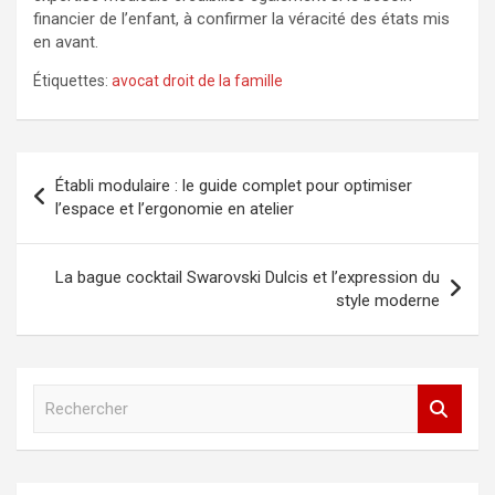
financier de l’enfant, à confirmer la véracité des états mis
en avant.
Étiquettes:
avocat droit de la famille
Navigation
Établi modulaire : le guide complet pour optimiser
de
l’espace et l’ergonomie en atelier
l’article
La bague cocktail Swarovski Dulcis et l’expression du
style moderne
R
e
c
h
e