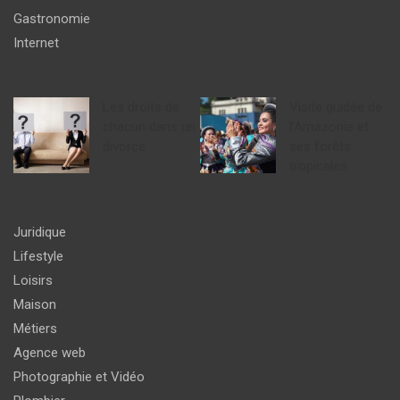
Gastronomie
Internet
Les droits de
Visite guidée de
chacun dans un
l’Amazonie et
divorce
ses forêts
tropicales.
Juridique
Lifestyle
Loisirs
Maison
Métiers
Agence web
Photographie et Vidéo