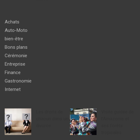
Achats
Auto-Moto
bien-être
Bons plans
Cérémonie
Entreprise
Finance
Gastronomie
Internet
Les droits de
Visite guidée de
chacun dans un
l’Amazonie et
divorce
ses forêts
tropicales.