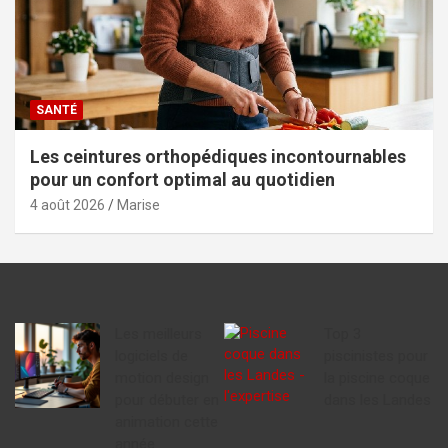
SANTÉ
Les ceintures orthopédiques incontournables
pour un confort optimal au quotidien
4 août 2026
Marise
Les meilleurs
Top 3
logiciels de
piscinistes pour
motion design
la piscine coque
pour débuter en
dans les Landes
animation cette
année