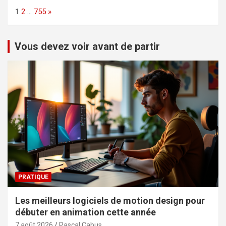
Page:
Next
1
2
…
755
»
Vous devez voir avant de partir
PRATIQUE
Les meilleurs logiciels de motion design pour
débuter en animation cette année
7 août 2026
Pascal Cabus