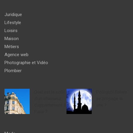
Juridique
Lifestyle
Loisirs
Maison
Métiers
Agence web
Photographie et Vidéo
Plombier
Quel est le coût
Pourquoi l’islam
d’un chasseur
se propage si
d’appartement à
vite ?
Paris ?