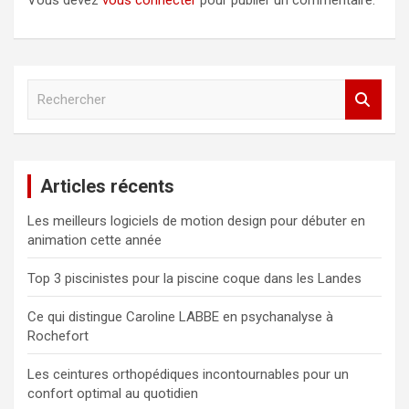
Vous devez
vous connecter
pour publier un commentaire.
R
e
c
h
e
Articles récents
r
c
Les meilleurs logiciels de motion design pour débuter en
h
animation cette année
e
r
Top 3 piscinistes pour la piscine coque dans les Landes
Ce qui distingue Caroline LABBE en psychanalyse à
Rochefort
Les ceintures orthopédiques incontournables pour un
confort optimal au quotidien