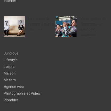
Internet
Les droits de
Visite guidée de
chacun dans un
l’Amazonie et
divorce
ses forêts
tropicales.
Juridique
Lifestyle
Loisirs
Maison
Métiers
Agence web
Photographie et Vidéo
Plombier