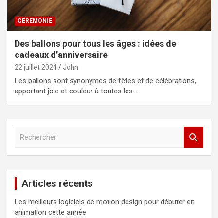
CÉRÉMONIE
Des ballons pour tous les âges : idées de
cadeaux d’anniversaire
22 juillet 2024
John
Les ballons sont synonymes de fêtes et de célébrations,
apportant joie et couleur à toutes les…
R
e
c
h
e
Articles récents
r
c
Les meilleurs logiciels de motion design pour débuter en
h
animation cette année
e