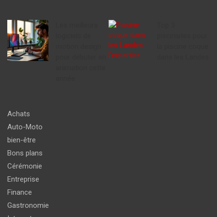
Les meilleurs
Top 3
logiciels de
piscinistes pour
motion design
la piscine coque
pour débuter en
dans les Landes
animation cette
année
Achats
Auto-Moto
bien-être
Bons plans
Cérémonie
Entreprise
Finance
Gastronomie