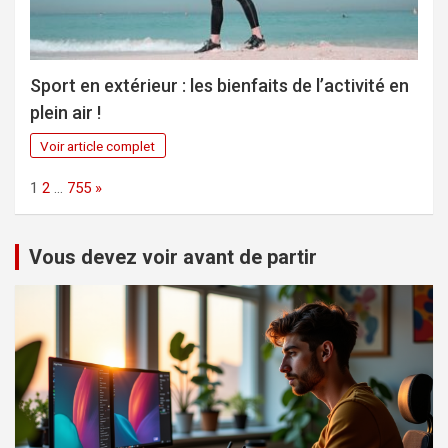
Sport en extérieur : les bienfaits de l’activité en
plein air !
Voir article complet
Page:
Next
1
2
…
755
»
Vous devez voir avant de partir