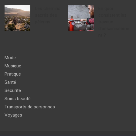
Les chemins
En quoi
sacrés des
consistent les
pèlerins
travaux
d’assainisseme
nt ?
Mode
Musique
Pratique
Santé
Sécurité
Soins beauté
Transports de personnes
Voyages