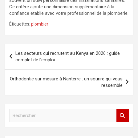
souvent un suivi personnalisé des installations sanitaires.
Ce critère ajoute une dimension supplémentaire à la
confiance établie avec votre professionnel de la plomberie.
Étiquettes:
plombier
Navigation
Les secteurs qui recrutent au Kenya en 2026 : guide
de
complet de l’emploi
l’article
Orthodontie sur mesure à Nanterre : un sourire qui vous
ressemble
R
e
c
h
e