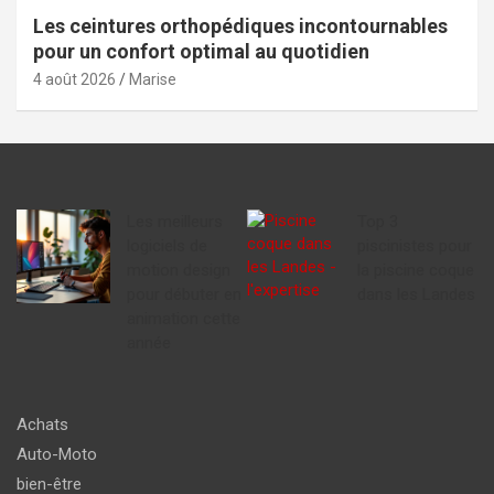
Les ceintures orthopédiques incontournables
pour un confort optimal au quotidien
4 août 2026
Marise
Les meilleurs
Top 3
logiciels de
piscinistes pour
motion design
la piscine coque
pour débuter en
dans les Landes
animation cette
année
Achats
Auto-Moto
bien-être