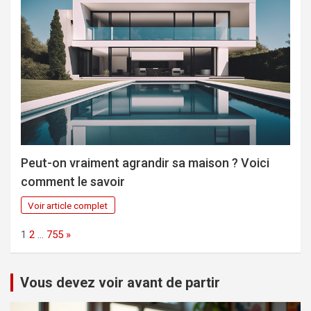
Peut-on vraiment agrandir sa maison ? Voici
comment le savoir
Voir article complet
Page:
Next
1
2
…
755
»
Vous devez voir avant de partir