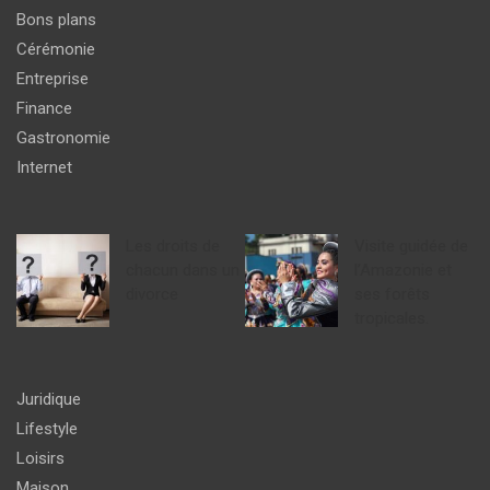
Bons plans
Cérémonie
Entreprise
Finance
Gastronomie
Internet
Les droits de
Visite guidée de
chacun dans un
l’Amazonie et
divorce
ses forêts
tropicales.
Juridique
Lifestyle
Loisirs
Maison