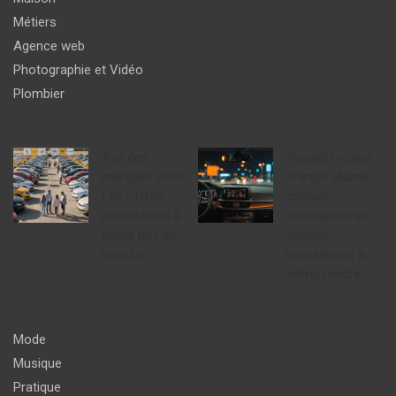
Métiers
Agence web
Photographie et Vidéo
Plombier
Top des
Voyant moteur
marques auto :
orange allumé :
Les offres
causes
imbattables à
alarmantes et
petits prix du
actions
marché
immédiates à
entreprendre
Mode
Musique
Pratique