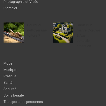
Photographie et Vidéo
Plombier
Pourquoi
Choisir un
nettoyer une
maître d’œuvre
toiture ?
à Agen :
conseils
pratiques
Mode
Musique
Pratique
Santé
Sécurité
Soins beauté
Transports de personnes