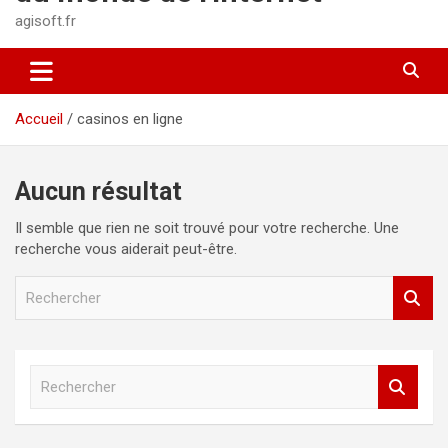
agisoft.fr
Accueil
casinos en ligne
Aucun résultat
Il semble que rien ne soit trouvé pour votre recherche. Une
recherche vous aiderait peut-être.
R
e
c
h
e
R
r
e
c
c
h
h