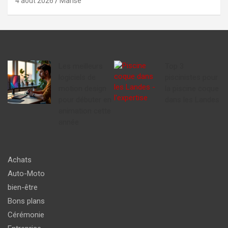
4 août 2026
Marise
Les meilleurs
Top 3
logiciels de
piscinistes pour
motion design
la piscine coque
pour débuter en
dans les Landes
animation cette
année
Achats
Auto-Moto
bien-être
Bons plans
Cérémonie