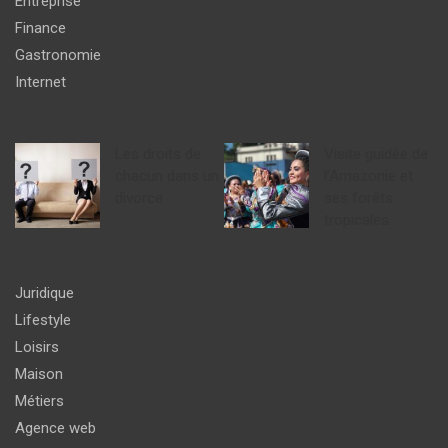
Entreprise
Finance
Gastronomie
Internet
Les droits de
Visite guidée de
chacun dans un
l’Amazonie et
divorce
ses forêts
tropicales.
Juridique
Lifestyle
Loisirs
Maison
Métiers
Agence web