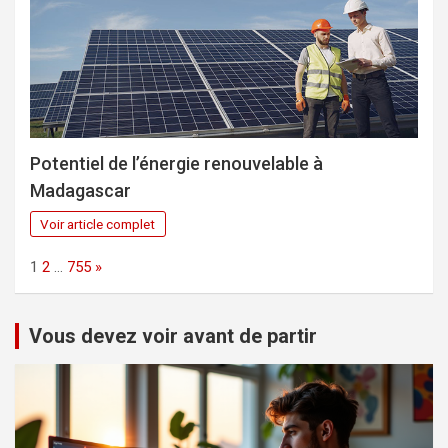
Potentiel de l’énergie renouvelable à
Madagascar
Voir article complet
Page:
Next
1
2
…
755
»
Vous devez voir avant de partir