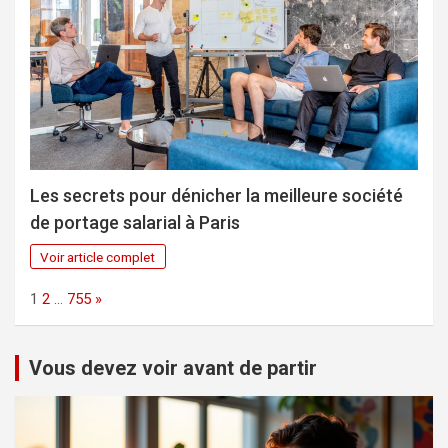
Les secrets pour dénicher la meilleure société
de portage salarial à Paris
Voir article complet
Page:
Next
1
2
…
755
»
Vous devez voir avant de partir