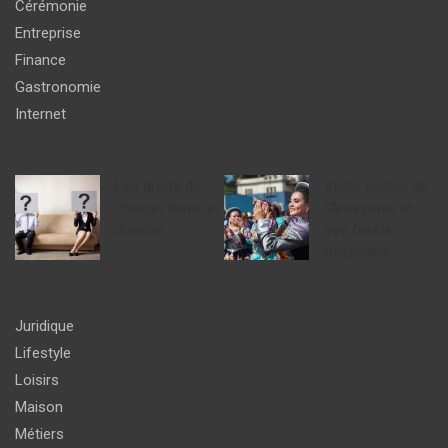
Cérémonie
Entreprise
Finance
Gastronomie
Internet
Les droits de
Visite guidée de
chacun dans un
l’Amazonie et
divorce
ses forêts
tropicales.
Juridique
Lifestyle
Loisirs
Maison
Métiers