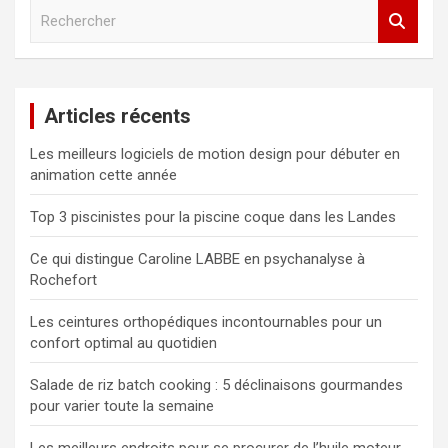
R
e
c
h
e
Articles récents
r
c
Les meilleurs logiciels de motion design pour débuter en
h
animation cette année
e
r
Top 3 piscinistes pour la piscine coque dans les Landes
Ce qui distingue Caroline LABBE en psychanalyse à
Rochefort
Les ceintures orthopédiques incontournables pour un
confort optimal au quotidien
Salade de riz batch cooking : 5 déclinaisons gourmandes
pour varier toute la semaine
Les meilleurs endroits pour se procurer de l’huile moteur