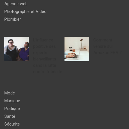
Agence web
Photographie et Vidéo
Plombier
L’influence
Comment
positive des
vendre sur
experts
Amazon FBA ?
bienveillants
dans la lutte
contre l’obésité
Mode
Musique
Pratique
Santé
Sécurité