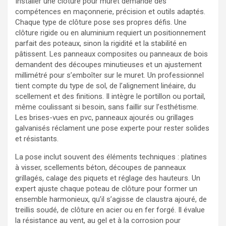
Installer une cloture pour muret demande des
compétences en maçonnerie, précision et outils adaptés.
Chaque type de clôture pose ses propres défis. Une
clôture rigide ou en aluminium requiert un positionnement
parfait des poteaux, sinon la rigidité et la stabilité en
pâtissent. Les panneaux composites ou panneaux de bois
demandent des découpes minutieuses et un ajustement
millimétré pour s’emboîter sur le muret. Un professionnel
tient compte du type de sol, de l’alignement linéaire, du
scellement et des finitions. Il intègre le portillon ou portail,
même coulissant si besoin, sans faillir sur l’esthétisme.
Les brises-vues en pvc, panneaux ajourés ou grillages
galvanisés réclament une pose experte pour rester solides
et résistants.
La pose inclut souvent des éléments techniques : platines
à visser, scellements béton, découpes de panneaux
grillagés, calage des piquets et réglage des hauteurs. Un
expert ajuste chaque poteau de clôture pour former un
ensemble harmonieux, qu’il s’agisse de claustra ajouré, de
treillis soudé, de clôture en acier ou en fer forgé. Il évalue
la résistance au vent, au gel et à la corrosion pour