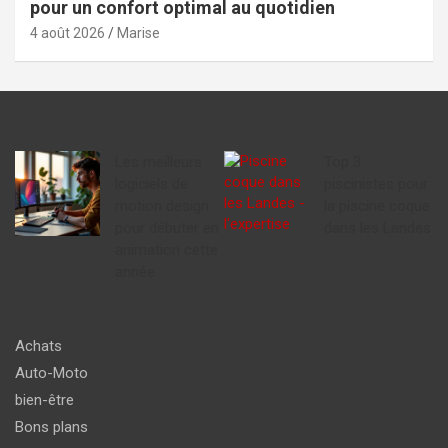
pour un confort optimal au quotidien
4 août 2026
Marise
Les meilleurs
Top 3
logiciels de
piscinistes pour
motion design
la piscine coque
pour débuter en
dans les Landes
animation cette
année
Achats
Auto-Moto
bien-être
Bons plans