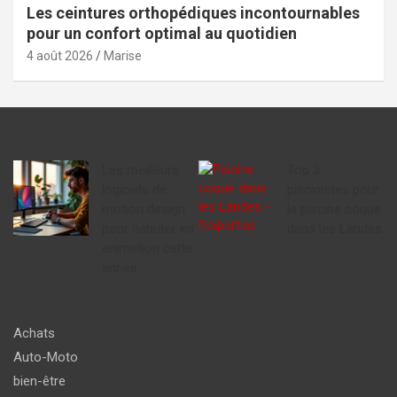
Les ceintures orthopédiques incontournables
pour un confort optimal au quotidien
4 août 2026
Marise
Les meilleurs
Top 3
logiciels de
piscinistes pour
motion design
la piscine coque
pour débuter en
dans les Landes
animation cette
année
Achats
Auto-Moto
bien-être