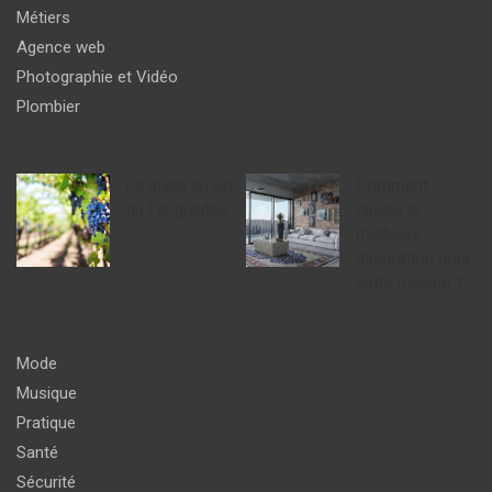
Métiers
Agence web
Photographie et Vidéo
Plombier
Le guide du vin
Comment
du Languedoc
choisir la
meilleure
décoration pour
votre maison ?
Mode
Musique
Pratique
Santé
Sécurité