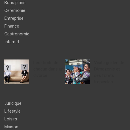
Bons plans
Cérémonie
Entreprise
Finance
Gastronomie
Internet
Les droits de
Visite guidée de
chacun dans un
l’Amazonie et
divorce
ses forêts
tropicales.
Juridique
Lifestyle
Loisirs
Maison