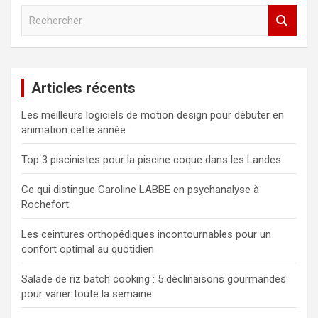
R
e
c
h
e
Articles récents
r
c
Les meilleurs logiciels de motion design pour débuter en
h
animation cette année
e
r
Top 3 piscinistes pour la piscine coque dans les Landes
Ce qui distingue Caroline LABBE en psychanalyse à
Rochefort
Les ceintures orthopédiques incontournables pour un
confort optimal au quotidien
Salade de riz batch cooking : 5 déclinaisons gourmandes
pour varier toute la semaine