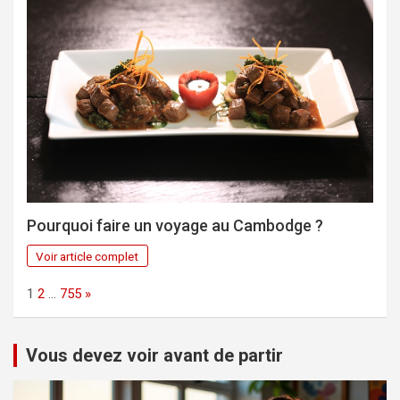
Pourquoi faire un voyage au Cambodge ?
Voir article complet
Page:
Next
1
2
…
755
»
Vous devez voir avant de partir