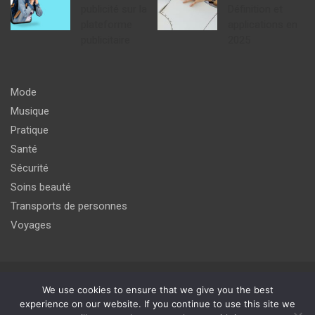
publicité sur la
Définition et
plateforme
applications en
publicitaire
2025
Mode
Musique
Pratique
Santé
Sécurité
Soins beauté
Transports de personnes
Voyages
Copyright © 2026
agir pour un meilleur avenir du monde de
We use cookies to ensure that we give you the best
l'internet
experience on our website. If you continue to use this site we