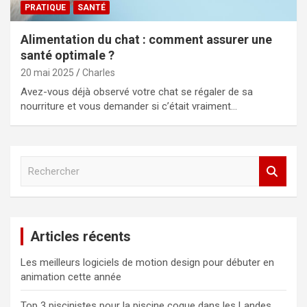
PRATIQUE
SANTÉ
Alimentation du chat : comment assurer une
santé optimale ?
20 mai 2025
Charles
Avez-vous déjà observé votre chat se régaler de sa
nourriture et vous demander si c’était vraiment…
R
e
c
h
e
Articles récents
r
c
Les meilleurs logiciels de motion design pour débuter en
h
animation cette année
e
r
Top 3 piscinistes pour la piscine coque dans les Landes