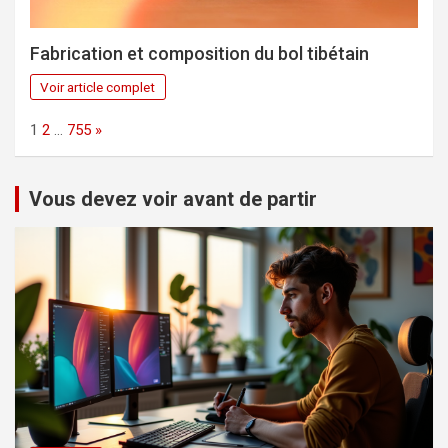
Fabrication et composition du bol tibétain
Voir article complet
Page:
Next
1
2
…
755
»
Vous devez voir avant de partir