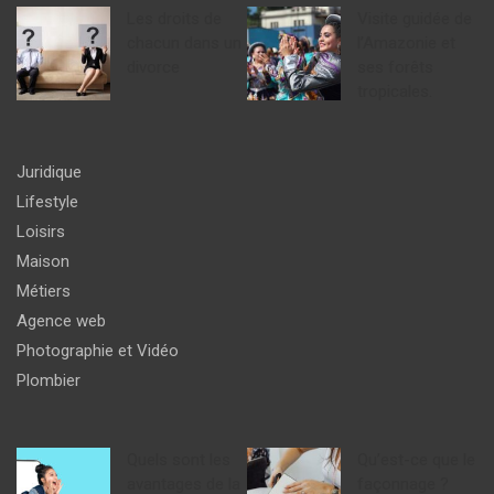
Les droits de
Visite guidée de
chacun dans un
l’Amazonie et
divorce
ses forêts
tropicales.
Juridique
Lifestyle
Loisirs
Maison
Métiers
Agence web
Photographie et Vidéo
Plombier
Quels sont les
Qu’est-ce que le
avantages de la
façonnage ?