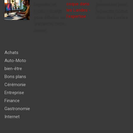
logiciels de
piscinistes pour
motion design
la piscine coque
pour débuter en
dans les Landes
animation cette
année
Achats
Auto-Moto
bien-être
Bons plans
Cérémonie
Entreprise
Finance
Gastronomie
Internet