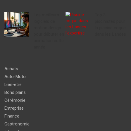
Les meilleurs
Top 3
logiciels de
piscinistes pour
motion design
la piscine coque
pour débuter en
dans les Landes
animation cette
année
Achats
Auto-Moto
bien-être
Bons plans
Cérémonie
Entreprise
Finance
Gastronomie