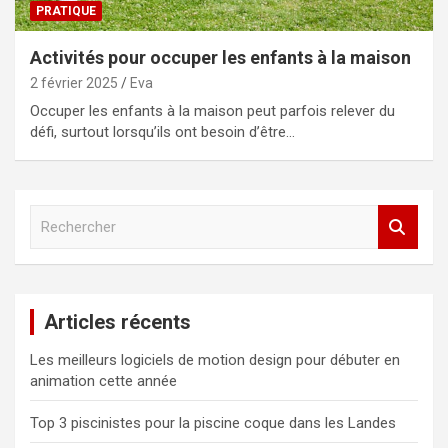
PRATIQUE
Activités pour occuper les enfants à la maison
2 février 2025
Eva
Occuper les enfants à la maison peut parfois relever du
défi, surtout lorsqu’ils ont besoin d’être…
R
e
c
h
e
Articles récents
r
c
Les meilleurs logiciels de motion design pour débuter en
h
animation cette année
e
r
Top 3 piscinistes pour la piscine coque dans les Landes