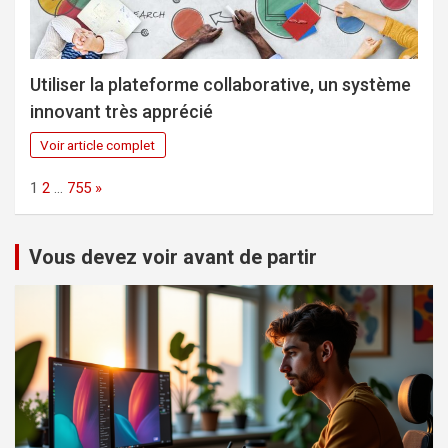
Utiliser la plateforme collaborative, un système
innovant très apprécié
Voir article complet
Page:
Next
1
2
…
755
»
Vous devez voir avant de partir