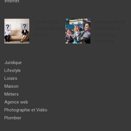
Internet
Les droits de
Visite guidée de
chacun dans un
l’Amazonie et
divorce
ses forêts
tropicales.
Juridique
Lifestyle
Loisirs
Maison
Métiers
Agence web
Photographie et Vidéo
Plombier