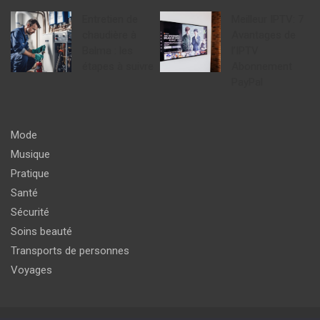
Entretien de
Meilleur IPTV: 7
chaudière à
Avantages de
Balma : les
l’IPTV
étapes à suivre
Abonnement
PayPal
Mode
Musique
Pratique
Santé
Sécurité
Soins beauté
Transports de personnes
Voyages