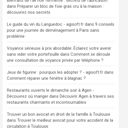
Bienfaits de l'ail noir fermenté : secrets de fabrication
dans
Préparer un bloc de foie gras cru à la maison :
découvrez nos secrets
Le guide du vin du Languedoc - agisoft.fr
dans
9 conseils
pour une journée de déménagement à Paris sans
problème
Voyance sérieuse à prix abordable: Éclairez votre avenir
sans vider votre portefeuille
dans
Comment se déroule
une consultation de voyance privée par téléphone ?
Jeux de figurine : pourquoi les adopter ? - agisoft.fr
dans
Comment réparer une fenêtre à blagnac ?
Restaurants ouverts le dimanche soir à Agen -
Découvrez où manger
dans
Découvrir Agen à travers ses
restaurants charmants et incontournables
Trouver un bon avocat en droit de la famille à Toulouse
dans
Trouver le meilleur avocat pour votre accident de la
circulation à Toulouse