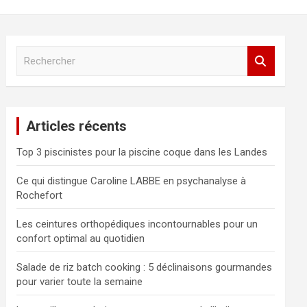
R
e
c
h
e
Articles récents
r
c
Top 3 piscinistes pour la piscine coque dans les Landes
h
e
Ce qui distingue Caroline LABBE en psychanalyse à
r
Rochefort
Les ceintures orthopédiques incontournables pour un
confort optimal au quotidien
Salade de riz batch cooking : 5 déclinaisons gourmandes
pour varier toute la semaine