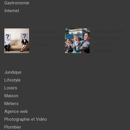
Gastronomie
Internet
Les droits de
Visite guidée de
chacun dans un
l’Amazonie et
divorce
ses forêts
tropicales.
Juridique
Lifestyle
Loisirs
Maison
Métiers
Agence web
Photographie et Vidéo
Plombier