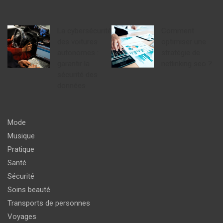
La cybersécurité
Comment
des voitures
optimiser une
autonomes :
stratégie de
garantir la
netlinking seo ?
sécurité des
données
Mode
Musique
Pratique
Santé
Sécurité
Soins beauté
Transports de personnes
Voyages