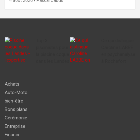
4 août 2026
Pascal Cabus
Top 3
Ce qui distingue
piscinistes pour
Caroline LABBE
la piscine coque
en psychanalyse
dans les Landes
à Rochefort
Achats
Auto-Moto
bien-être
Bons plans
Cérémonie
Entreprise
Finance