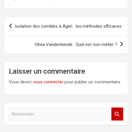
Navigation
Isolation des combles à Agen : les méthodes efficaces
de
l’article
Olivia Vandenhende : Quel est son métier ?
Laisser un commentaire
Vous devez
vous connecter
pour publier un commentaire.
R
e
c
h