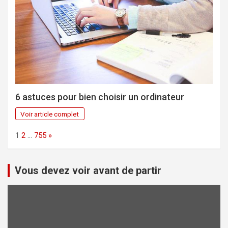
6 astuces pour bien choisir un ordinateur
Voir article complet
Page:
Next
1
2
…
755
»
Vous devez voir avant de partir