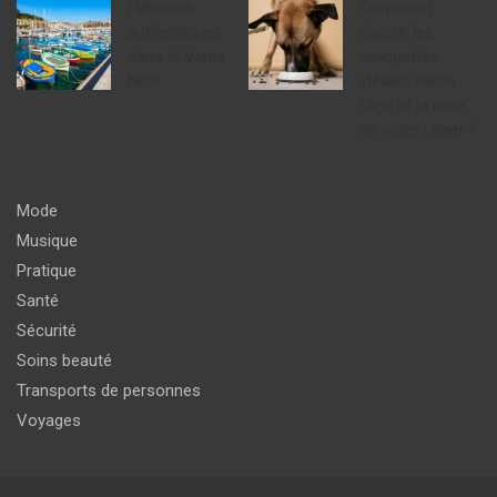
Flâneries
Comment
authentiques
choisir les
dans le Vieux
croquettes
Nice
idéales selon
l’âge et la race
de votre chien ?
Mode
Musique
Pratique
Santé
Sécurité
Soins beauté
Transports de personnes
Voyages