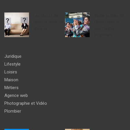
Les droits de
Visite guidée de
chacun dans un
l’Amazonie et
divorce
ses forêts
tropicales.
Juridique
Lifestyle
Loisirs
Maison
Métiers
Agence web
Photographie et Vidéo
Plombier