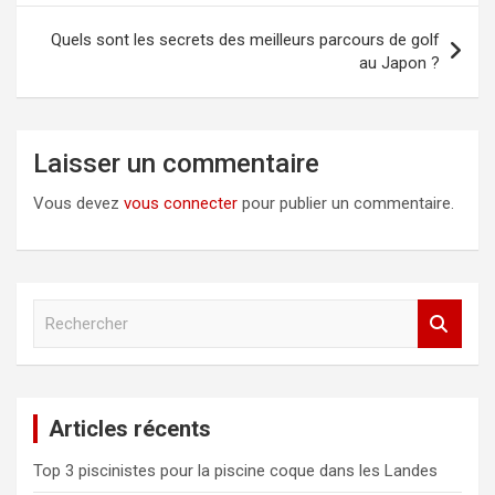
l’article
Quels sont les secrets des meilleurs parcours de golf
au Japon ?
Laisser un commentaire
Vous devez
vous connecter
pour publier un commentaire.
R
e
c
h
e
Articles récents
r
c
Top 3 piscinistes pour la piscine coque dans les Landes
h