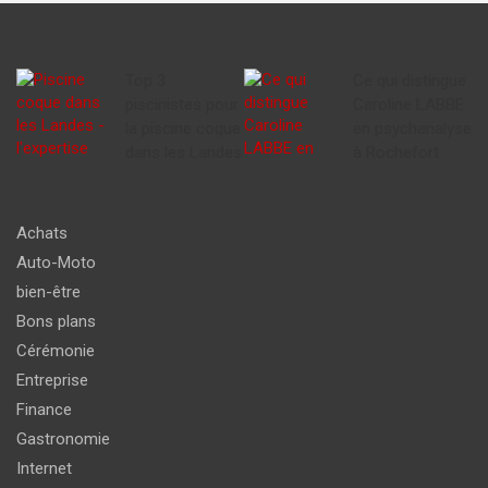
Top 3
Ce qui distingue
piscinistes pour
Caroline LABBE
la piscine coque
en psychanalyse
dans les Landes
à Rochefort
Achats
Auto-Moto
bien-être
Bons plans
Cérémonie
Entreprise
Finance
Gastronomie
Internet