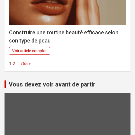
Construire une routine beauté efficace selon
son type de peau
Voir article complet
Page:
Next
1
2
…
755
»
Vous devez voir avant de partir