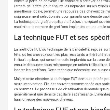
contre la perte de cheveux. Elle consiste à prélever des fol
l’arrière de la tête, pour ensuite les implanter sur les zon
anesthésie locale, permet une repousse des cheveux de maniè
soigneusement sélectionnés pour garantir une densité capil
La technique de greffe capillaire a évolué, impliquant souve
maximiser le nombre de greffons implantés en une seule s
La technique FUT et ses spécif
La méthode FUT, ou technique de la bandelette, repose sur l
tête, où les cheveux sont les plus résistants à l’hérédité e
follicules pileux, qui seront ensuite implantés sur la zone dég
ensuite découpée sous microscope en unités folliculaires.
insérer les greffons. Cette technique nécessite une suture de
Malgré cette cicatrice, la technique FUT demeure prisée po
seule intervention. Elle est souvent recommandée aux patie
en hommes. Le processus de cicatrisation demande quelqu
généralement une densité capillaire satisfaisante. L’avantag
harmonieuse des nouveaux cheveux.