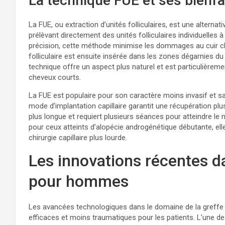
La technique FUE et ses bienfa
La FUE, ou extraction d’unités folliculaires, est une alternati
prélèvant directement des unités folliculaires individuelles à 
précision, cette méthode minimise les dommages au cuir ch
folliculaire est ensuite insérée dans les zones dégarnies du
technique offre un aspect plus naturel et est particulièreme
cheveux courts.
La FUE est populaire pour son caractère moins invasif et sa c
mode d’implantation capillaire garantit une récupération pl
plus longue et requiert plusieurs séances pour atteindre l
pour ceux atteints d’alopécie androgénétique débutante, ell
chirurgie capillaire plus lourde.
Les innovations récentes da
pour hommes
Les avancées technologiques dans le domaine de la greffe 
efficaces et moins traumatiques pour les patients. L’une des 