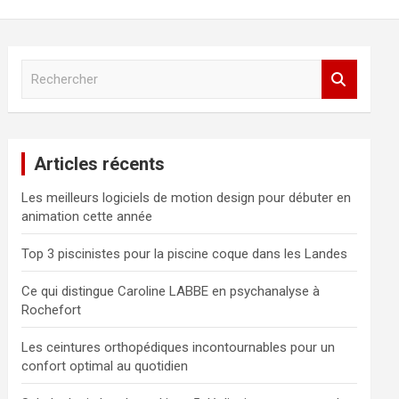
R
e
c
h
e
Articles récents
r
c
Les meilleurs logiciels de motion design pour débuter en
h
animation cette année
e
r
Top 3 piscinistes pour la piscine coque dans les Landes
Ce qui distingue Caroline LABBE en psychanalyse à
Rochefort
Les ceintures orthopédiques incontournables pour un
confort optimal au quotidien