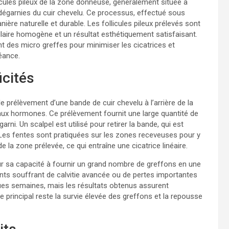
licules pileux de la zone donneuse, généralement située à
es dégarnies du cuir chevelu. Ce processus, effectué sous
re naturelle et durable. Les follicules pileux prélevés sont
laire homogène et un résultat esthétiquement satisfaisant.
nt des micro greffes pour minimiser les cicatrices et
éance.
icités
e prélèvement d’une bande de cuir chevelu à l’arrière de la
t aux hormones. Ce prélèvement fournit une large quantité de
arni. Un scalpel est utilisé pour retirer la bande, qui est
 Les fentes sont pratiquées sur les zones receveuses pour y
 la zone prélevée, ce qui entraîne une cicatrice linéaire.
ur sa capacité à fournir un grand nombre de greffons en une
nts souffrant de calvitie avancée ou de pertes importantes
es semaines, mais les résultats obtenus assurent
e principal reste la survie élevée des greffons et la repousse