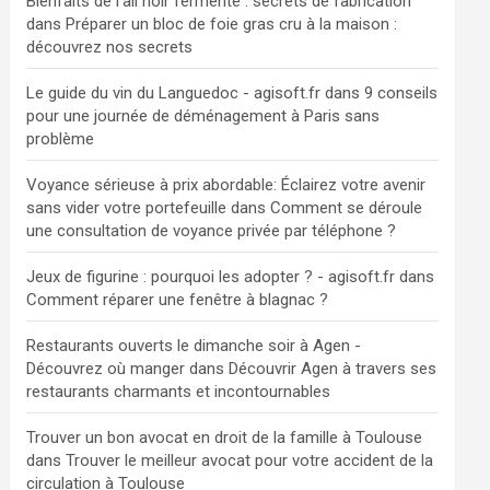
Bienfaits de l'ail noir fermenté : secrets de fabrication
dans
Préparer un bloc de foie gras cru à la maison :
découvrez nos secrets
Le guide du vin du Languedoc - agisoft.fr
dans
9 conseils
pour une journée de déménagement à Paris sans
problème
Voyance sérieuse à prix abordable: Éclairez votre avenir
sans vider votre portefeuille
dans
Comment se déroule
une consultation de voyance privée par téléphone ?
Jeux de figurine : pourquoi les adopter ? - agisoft.fr
dans
Comment réparer une fenêtre à blagnac ?
Restaurants ouverts le dimanche soir à Agen -
Découvrez où manger
dans
Découvrir Agen à travers ses
restaurants charmants et incontournables
Trouver un bon avocat en droit de la famille à Toulouse
dans
Trouver le meilleur avocat pour votre accident de la
circulation à Toulouse