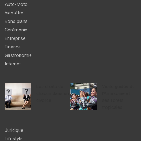
Auto-Moto
bien-être
Bons plans
Cérémonie
Entreprise
Finance
Gastronomie
Internet
Les droits de
Visite guidée de
chacun dans un
l’Amazonie et
divorce
ses forêts
tropicales.
Juridique
Lifestyle