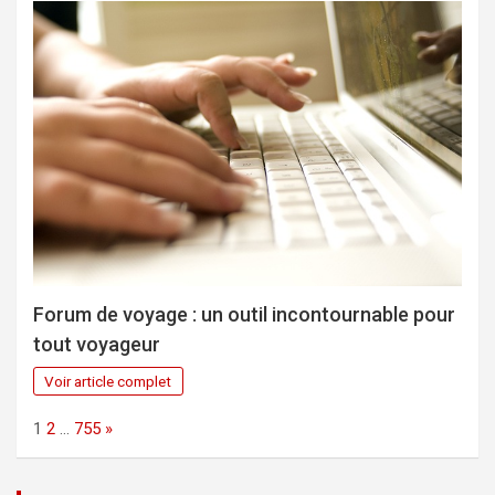
Forum de voyage : un outil incontournable pour
tout voyageur
Voir article complet
Page:
Next
1
2
…
755
»