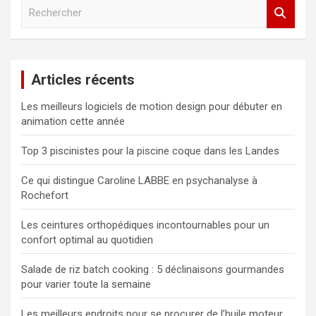
R
e
c
h
e
Articles récents
r
c
Les meilleurs logiciels de motion design pour débuter en
h
animation cette année
e
r
Top 3 piscinistes pour la piscine coque dans les Landes
Ce qui distingue Caroline LABBE en psychanalyse à
Rochefort
Les ceintures orthopédiques incontournables pour un
confort optimal au quotidien
Salade de riz batch cooking : 5 déclinaisons gourmandes
pour varier toute la semaine
Les meilleurs endroits pour se procurer de l’huile moteur