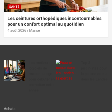
SANTÉ
Les ceintures orthopédiques incontournables
pour un confort optimal au quotidien
4 août 2026
Marise
Les meilleurs
Top 3
logiciels de
piscinistes pour
motion design
la piscine coque
pour débuter en
dans les Landes
animation cette
année
Achats