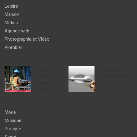
Loisirs
Maison
Métiers
Agence web
Photographie et Vidéo
Plombier
Équipement de
Quel est le prix
sécurité : les
d’une carte grise
détails qui font
?
la différence
Mode
Musique
Pratique