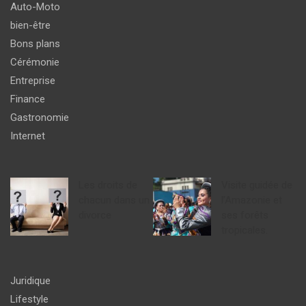
Auto-Moto
bien-être
Bons plans
Cérémonie
Entreprise
Finance
Gastronomie
Internet
Les droits de
Visite guidée de
chacun dans un
l’Amazonie et
divorce
ses forêts
tropicales.
Juridique
Lifestyle