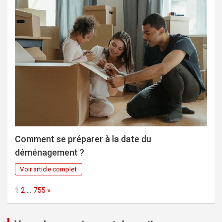
Comment se préparer à la date du
déménagement ?
Voir article complet
Page:
Next
1
2
…
755
»