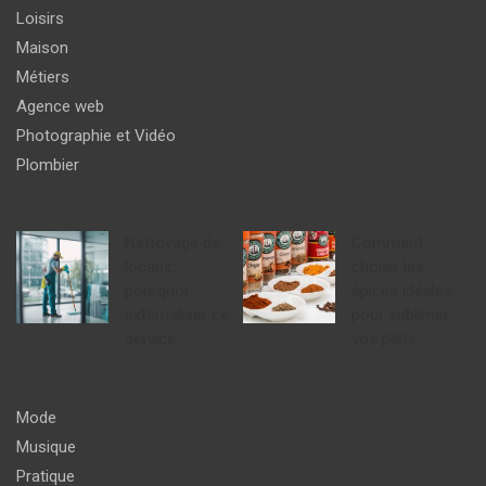
Loisirs
Maison
Métiers
Agence web
Photographie et Vidéo
Plombier
Nettoyage de
Comment
locaux :
choisir les
pourquoi
épices idéales
externaliser ce
pour sublimer
service
vos plats
Mode
Musique
Pratique