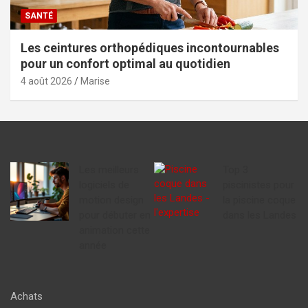
SANTÉ
Les ceintures orthopédiques incontournables
pour un confort optimal au quotidien
4 août 2026
Marise
Les meilleurs
Top 3
logiciels de
piscinistes pour
motion design
la piscine coque
pour débuter en
dans les Landes
animation cette
année
Achats