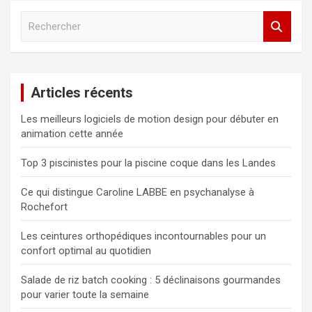
R
e
c
h
e
Articles récents
r
c
Les meilleurs logiciels de motion design pour débuter en
h
animation cette année
e
r
Top 3 piscinistes pour la piscine coque dans les Landes
Ce qui distingue Caroline LABBE en psychanalyse à
Rochefort
Les ceintures orthopédiques incontournables pour un
confort optimal au quotidien
Salade de riz batch cooking : 5 déclinaisons gourmandes
pour varier toute la semaine