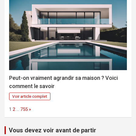
Peut-on vraiment agrandir sa maison ? Voici
comment le savoir
Voir article complet
Page:
Next
1
2
…
755
»
Vous devez voir avant de partir