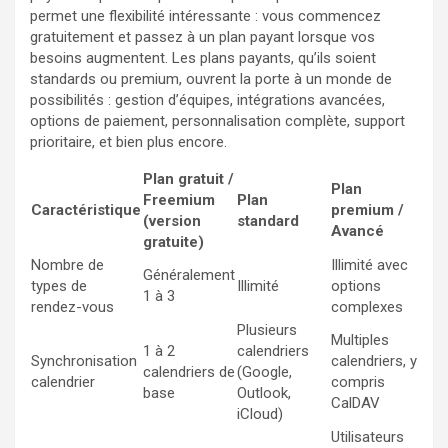
permet une flexibilité intéressante : vous commencez
gratuitement et passez à un plan payant lorsque vos
besoins augmentent. Les plans payants, qu’ils soient
standards ou premium, ouvrent la porte à un monde de
possibilités : gestion d’équipes, intégrations avancées,
options de paiement, personnalisation complète, support
prioritaire, et bien plus encore.
Plan gratuit /
Plan
Freemium
Plan
Caractéristique
premium /
(version
standard
Avancé
gratuite)
Nombre de
Illimité avec
Généralement
types de
Illimité
options
1 à 3
rendez-vous
complexes
Plusieurs
Multiples
1 à 2
calendriers
Synchronisation
calendriers, y
calendriers de
(Google,
calendrier
compris
base
Outlook,
CalDAV
iCloud)
Utilisateurs