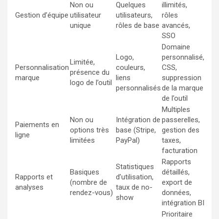
Non ou
Quelques
illimités,
Gestion d’équipe
utilisateur
utilisateurs,
rôles
unique
rôles de base
avancés,
SSO
Domaine
Logo,
personnalisé,
Limitée,
Personnalisation
couleurs,
CSS,
présence du
marque
liens
suppression
logo de l’outil
personnalisés
de la marque
de l’outil
Multiples
Non ou
Intégration de
passerelles,
Paiements en
options très
base (Stripe,
gestion des
ligne
limitées
PayPal)
taxes,
facturation
Rapports
Statistiques
Basiques
détaillés,
Rapports et
d’utilisation,
(nombre de
export de
analyses
taux de no-
rendez-vous)
données,
show
intégration BI
Prioritaire