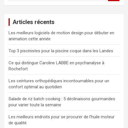
c
h
e
Articles récents
r
c
Les meilleurs logiciels de motion design pour débuter en
h
animation cette année
e
r
Top 3 piscinistes pour la piscine coque dans les Landes
Ce qui distingue Caroline LABBE en psychanalyse à
Rochefort
Les ceintures orthopédiques incontournables pour un
confort optimal au quotidien
Salade de riz batch cooking : 5 déclinaisons gourmandes
pour varier toute la semaine
Les meilleurs endroits pour se procurer de l’huile moteur
de qualité