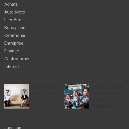
Achats
Auto-Moto
bien-être
Bons plans
Cérémonie
Entreprise
Finance
Gastronomie
Internet
Les droits de
Visite guidée de
chacun dans un
l’Amazonie et
divorce
ses forêts
tropicales.
Juridique