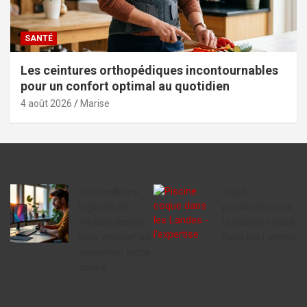
SANTÉ
Les ceintures orthopédiques incontournables
pour un confort optimal au quotidien
4 août 2026
Marise
Les meilleurs
Top 3
logiciels de
piscinistes pour
motion design
la piscine coque
pour débuter en
dans les Landes
animation cette
année