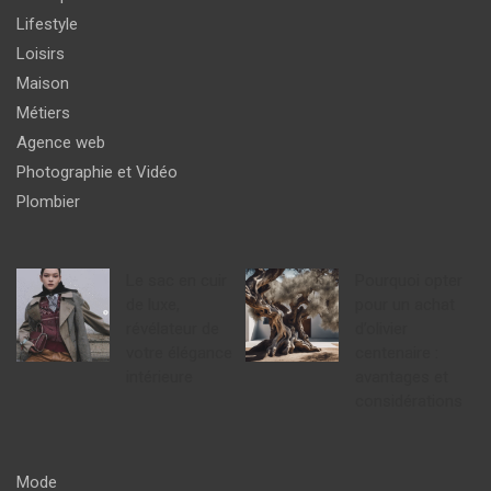
Lifestyle
Loisirs
Maison
Métiers
Agence web
Photographie et Vidéo
Plombier
Le sac en cuir
Pourquoi opter
de luxe,
pour un achat
révélateur de
d’olivier
votre élégance
centenaire :
intérieure
avantages et
considérations
Mode