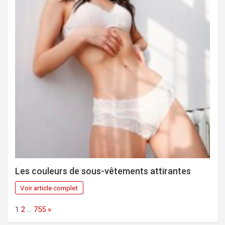
Les couleurs de sous-vêtements attirantes
Voir article complet
Page:
Next
1
2
…
755
»