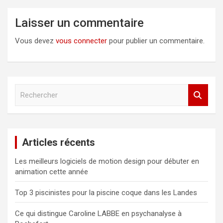
Laisser un commentaire
Vous devez
vous connecter
pour publier un commentaire.
R
e
c
h
e
Articles récents
r
c
Les meilleurs logiciels de motion design pour débuter en
h
animation cette année
e
r
Top 3 piscinistes pour la piscine coque dans les Landes
Ce qui distingue Caroline LABBE en psychanalyse à