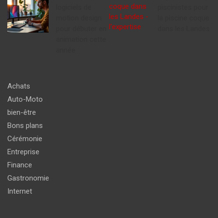
logiciels de
piscinistes pour
motion design
la piscine coque
pour débuter en
dans les Landes
animation cette
année
Achats
Auto-Moto
bien-être
Bons plans
Cérémonie
Entreprise
Finance
Gastronomie
Internet