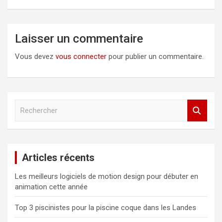
Laisser un commentaire
Vous devez
vous connecter
pour publier un commentaire.
R
e
c
h
e
Articles récents
r
c
Les meilleurs logiciels de motion design pour débuter en
h
animation cette année
e
r
Top 3 piscinistes pour la piscine coque dans les Landes