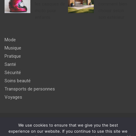
les casques de
comment bien
moto pour
choisir selon
enfants
son extérieur
Mode
Musique
Pratique
Santé
Sécurité
Soins beauté
Transports de personnes
Voyages
Copyright © 2026
agir pour un meilleur avenir du monde de
We use cookies to ensure that we give you the best
l'internet
experience on our website. If you continue to use this site we