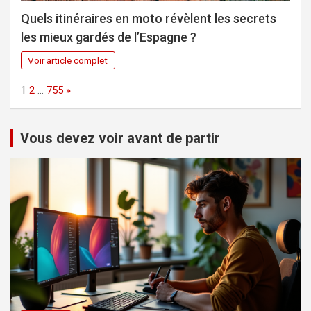
Quels itinéraires en moto révèlent les secrets
les mieux gardés de l’Espagne ?
Voir article complet
Page:
Next
1
2
…
755
»
Vous devez voir avant de partir