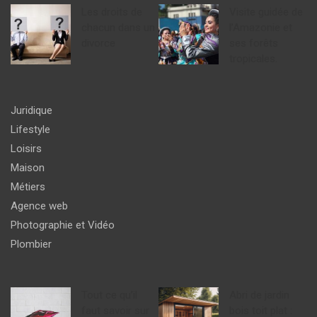
Les droits de
Visite guidée de
chacun dans un
l’Amazonie et
divorce
ses forêts
tropicales.
Juridique
Lifestyle
Loisirs
Maison
Métiers
Agence web
Photographie et Vidéo
Plombier
Tout ce qu’il
Abri de jardin
faut savoir sur
bois toit plat :