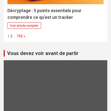
Décryptage : 5 points essentiels pour
comprendre ce qu’est un tracker
Voir article complet
Page:
Next
1
2
…
755
»
Vous devez voir avant de partir