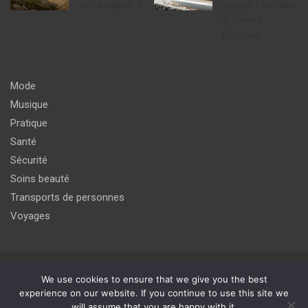
votre séjour ?
plaque funéraire
à travers
l’histoire
Mode
Musique
Pratique
Santé
Sécurité
Soins beauté
Transports de personnes
Voyages
Copyright © 2026
agir pour un meilleur avenir du monde de
We use cookies to ensure that we give you the best
l'internet
experience on our website. If you continue to use this site we
will assume that you are happy with it.
Thème par :
Theme Horse