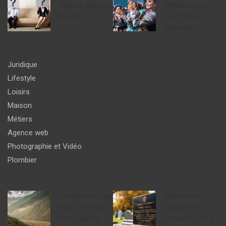
chacun dans un
l’Amazonie et
divorce
ses forêts
tropicales.
Juridique
Lifestyle
Loisirs
Maison
Métiers
Agence web
Photographie et Vidéo
Plombier
Pourquoi ne pas
Découvrez
louer un mobil
l’origine et
home durant
l’évolution de la