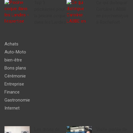
Top 3
Ce qui distingue
piscinistes pour
Caroline LABBE
la piscine coque
en psychanalyse
dans les Landes
à Rochefort
Achats
Auto-Moto
bien-être
Bons plans
Cérémonie
Entreprise
Finance
Gastronomie
Internet
Les droits de
Visite guidée de