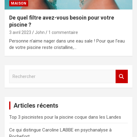
MAISON
De quel filtre avez-vous besoin pour votre
piscine ?
3 avril 2023
John
1 commentaire
Personne n’aime nager dans une eau sale ! Pour que l’eau
de votre piscine reste cristalline,…
R
e
c
h
e
Articles récents
r
c
Top 3 piscinistes pour la piscine coque dans les Landes
h
e
Ce qui distingue Caroline LABBE en psychanalyse à
r
Rochefort