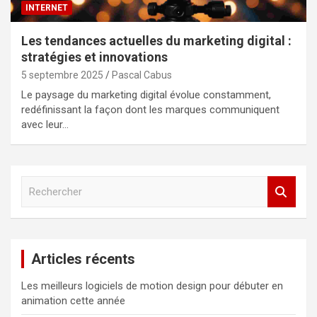
INTERNET
Les tendances actuelles du marketing digital :
stratégies et innovations
5 septembre 2025
Pascal Cabus
Le paysage du marketing digital évolue constamment,
redéfinissant la façon dont les marques communiquent
avec leur…
R
e
c
h
e
Articles récents
r
c
Les meilleurs logiciels de motion design pour débuter en
h
animation cette année
e
r