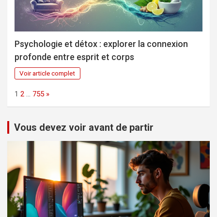
Psychologie et détox : explorer la connexion
profonde entre esprit et corps
Voir article complet
Page:
Next
1
2
…
755
»
Vous devez voir avant de partir