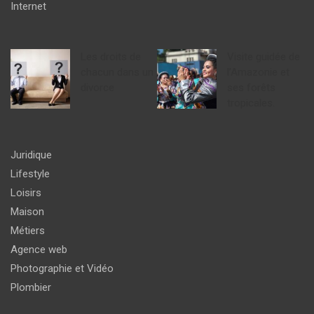
Internet
Les droits de
Visite guidée de
chacun dans un
l’Amazonie et
divorce
ses forêts
tropicales.
Juridique
Lifestyle
Loisirs
Maison
Métiers
Agence web
Photographie et Vidéo
Plombier