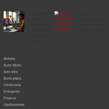
Les meilleurs
Top 3
logiciels de
piscinistes pour
motion design
la piscine coque
pour débuter en
dans les Landes
animation cette
année
Achats
Auto-Moto
bien-être
Bons plans
Cérémonie
Entreprise
Finance
Gastronomie