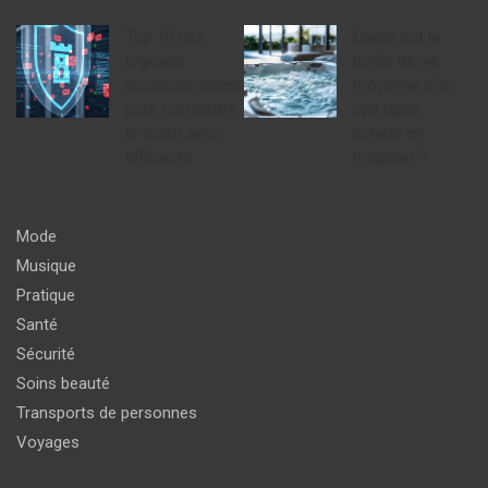
Top 10 des
Quelle est la
logiciels
durée de vie
incontournables
moyenne d’un
pour combattre
spa rigide
le spam avec
acheté en
efficacité
magasin ?
Mode
Musique
Pratique
Santé
Sécurité
Soins beauté
Transports de personnes
Voyages