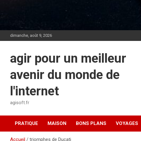
dimanche, août 9, 2026
agir pour un meilleur
avenir du monde de
l'internet
agisoft.fr
PRATIQUE
MAISON
BONS PLANS
VOYAGES
Accueil
triomphes de Ducati