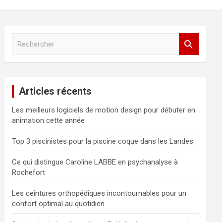
R
e
c
h
e
Articles récents
r
c
Les meilleurs logiciels de motion design pour débuter en
h
animation cette année
e
r
Top 3 piscinistes pour la piscine coque dans les Landes
Ce qui distingue Caroline LABBE en psychanalyse à
Rochefort
Les ceintures orthopédiques incontournables pour un
confort optimal au quotidien