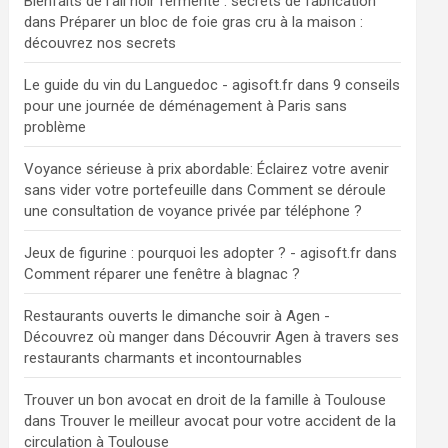
Bienfaits de l'ail noir fermenté : secrets de fabrication
dans
Préparer un bloc de foie gras cru à la maison :
découvrez nos secrets
Le guide du vin du Languedoc - agisoft.fr
dans
9 conseils
pour une journée de déménagement à Paris sans
problème
Voyance sérieuse à prix abordable: Éclairez votre avenir
sans vider votre portefeuille
dans
Comment se déroule
une consultation de voyance privée par téléphone ?
Jeux de figurine : pourquoi les adopter ? - agisoft.fr
dans
Comment réparer une fenêtre à blagnac ?
Restaurants ouverts le dimanche soir à Agen -
Découvrez où manger
dans
Découvrir Agen à travers ses
restaurants charmants et incontournables
Trouver un bon avocat en droit de la famille à Toulouse
dans
Trouver le meilleur avocat pour votre accident de la
circulation à Toulouse