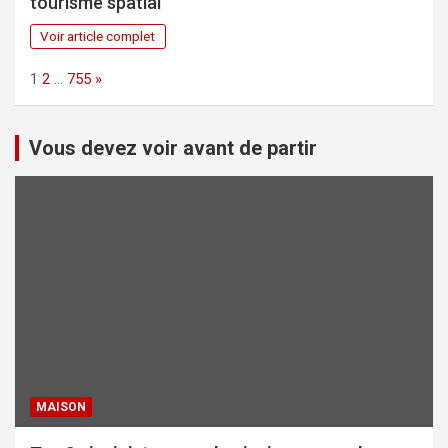
tourisme spatial
Voir article complet
Page:
Next
1
2
…
755
»
Vous devez voir avant de partir
MAISON