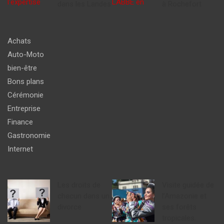
dans les Landes
à Rochefort
Achats
Auto-Moto
bien-être
Bons plans
Cérémonie
Entreprise
Finance
Gastronomie
Internet
Les droits de
Visite guidée de
chacun dans un
l’Amazonie et
divorce
ses forêts
tropicales.