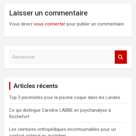
Laisser un commentaire
Vous devez
vous connecter
pour publier un commentaire.
R
e
c
h
e
Articles récents
r
c
Top 3 piscinistes pour la piscine coque dans les Landes
h
e
Ce qui distingue Caroline LABBE en psychanalyse à
r
Rochefort
Les ceintures orthopédiques incontournables pour un
confort optimal au quotidien