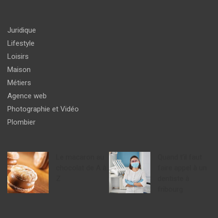
Juridique
Lifestyle
Loisirs
Maison
Métiers
Agence web
Photographie et Vidéo
Plombier
Le macaron au
Quand t’il faut
chocolat de A à
faire appel à un
Z
dentiste à
fribourg