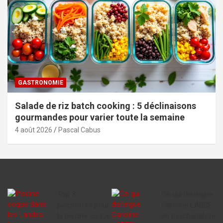
GASTRONOMIE
Salade de riz batch cooking : 5 déclinaisons
gourmandes pour varier toute la semaine
4 août 2026
Pascal Cabus
Top 3
Ce qui distingue
piscinistes pour
Caroline LABBE
la piscine coque
en psychanalyse