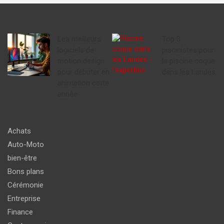
Les meilleurs
Top 3
logiciels de
piscinistes pour
motion design
la piscine coque
pour débuter en
dans les Landes
animation cette
année
Achats
Auto-Moto
bien-être
Bons plans
Cérémonie
Entreprise
Finance