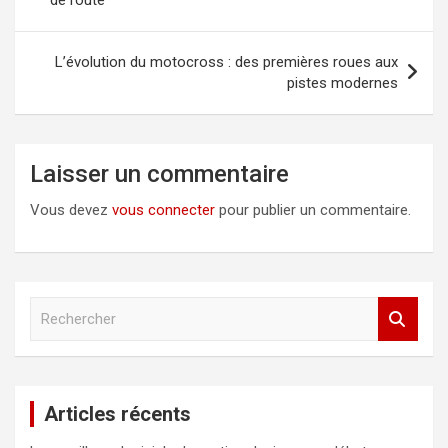
l’article
L’évolution du motocross : des premières roues aux
pistes modernes
Laisser un commentaire
Vous devez
vous connecter
pour publier un commentaire.
R
e
c
h
e
Articles récents
r
c