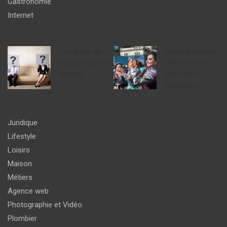
Gastronomie
Internet
Les droits de
Visite guidée de
chacun dans un
l’Amazonie et
divorce
ses forêts
tropicales.
Juridique
Lifestyle
Loisirs
Maison
Métiers
Agence web
Photographie et Vidéo
Plombier