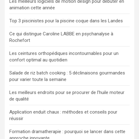
Les meilleurs logiciels de motion design pour débuter en
h
animation cette année
e
r
Top 3 piscinistes pour la piscine coque dans les Landes
Ce qui distingue Caroline LABBE en psychanalyse à
Rochefort
Les ceintures orthopédiques incontournables pour un
confort optimal au quotidien
Salade de riz batch cooking : 5 déclinaisons gourmandes
pour varier toute la semaine
Les meilleurs endroits pour se procurer de l’huile moteur
de qualité
Application enduit chaux : méthodes et conseils pour
réussir
Formation dramatherapie : pourquoi se lancer dans cette
approche innovante