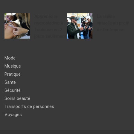
Apprenez le
La réalité
microblading à
virtuelle au profit
Toulouse en 2
de l’entreprise
jours seulement
Mode
Musique
Pratique
Santé
Sécurité
Soins beauté
Transports de personnes
Voyages