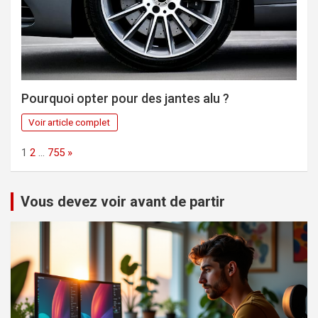
Pourquoi opter pour des jantes alu ?
Voir article complet
Page:
Next
1
2
…
755
»
Vous devez voir avant de partir