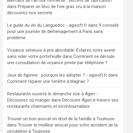
Bienfaits de l'ail noir fermenté : secrets de fabrication
dans
Préparer un bloc de foie gras cru à la maison :
découvrez nos secrets
Le guide du vin du Languedoc - agisoft.fr
dans
9 conseils
pour une journée de déménagement à Paris sans
problème
Voyance sérieuse à prix abordable: Éclairez votre avenir
sans vider votre portefeuille
dans
Comment se déroule
une consultation de voyance privée par téléphone ?
Jeux de figurine : pourquoi les adopter ? - agisoft.fr
dans
Comment réparer une fenêtre à blagnac ?
Restaurants ouverts le dimanche soir à Agen -
Découvrez où manger
dans
Découvrir Agen à travers ses
restaurants charmants et incontournables
Trouver un bon avocat en droit de la famille à Toulouse
dans
Trouver le meilleur avocat pour votre accident de la
circulation à Toulouse