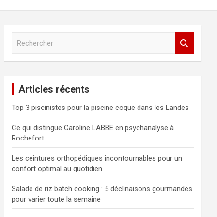
R
e
c
h
e
Articles récents
r
c
Top 3 piscinistes pour la piscine coque dans les Landes
h
e
Ce qui distingue Caroline LABBE en psychanalyse à
r
Rochefort
Les ceintures orthopédiques incontournables pour un
confort optimal au quotidien
Salade de riz batch cooking : 5 déclinaisons gourmandes
pour varier toute la semaine